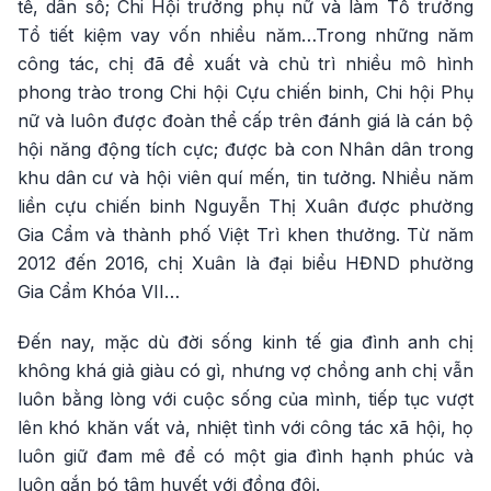
tế, dân số; Chi Hội trưởng phụ nữ và làm Tổ trưởng
Tổ tiết kiệm vay vốn nhiều năm…Trong những năm
công tác, chị đã đề xuất và chủ trì nhiều mô hình
phong trào trong Chi hội Cựu chiến binh, Chi hội Phụ
nữ và luôn được đoàn thể cấp trên đánh giá là cán bộ
hội năng động tích cực; được bà con Nhân dân trong
khu dân cư và hội viên quí mến, tin tưởng. Nhiều năm
liền cựu chiến binh Nguyễn Thị Xuân được phường
Gia Cẩm và thành phố Việt Trì khen thưởng. Từ năm
2012 đến 2016, chị Xuân là đại biểu HĐND phường
Gia Cẩm Khóa VII…
Đến nay, mặc dù đời sống kinh tế gia đình anh chị
không khá giả giàu có gì, nhưng vợ chồng anh chị vẫn
luôn bằng lòng với cuộc sống của mình, tiếp tục vượt
lên khó khăn vất vả, nhiệt tình với công tác xã hội, họ
luôn giữ đam mê để có một gia đình hạnh phúc và
luôn gắn bó tâm huyết với đồng đội.