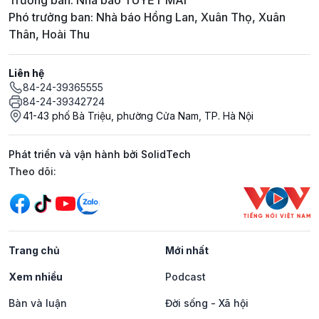
Trưởng ban: Nhà báo TUYẾT MAI
Phó trưởng ban: Nhà báo Hồng Lan, Xuân Thọ, Xuân
Thân, Hoài Thu
Liên hệ
84-24-39365555
84-24-39342724
41-43 phố Bà Triệu, phường Cửa Nam, TP. Hà Nội
Phát triển và vận hành bởi SolidTech
Mạng xã hội
Theo dõi:
Trang chủ
Mới nhất
Xem nhiều
Podcast
Bàn và luận
Đời sống - Xã hội