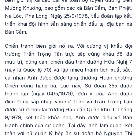
biên giới thị xã Lào Cai và toàn bộ tuyến đường biên
Mường Khương, bao gồm các xã Bản Cầm, Bản Phiệt,
Na Lốc, Pha Long. Ngày 25/9/1978, tiểu đoàn tập kết,
triển khai đội hình sẵn sàng chiến đấu tại địa bàn xã
Bản Cầm.
Chiến tranh biên giới nổ ra. Với cương vị khẩu đội
trưởng Trần Trọng Tấn trực tiếp cùng khẩu đội đã
mưu trí, dũng cảm chiến đấu trên đường Hữu Nghị 7
(nay là Quốc lộ 70) và lập nhiều thành tích xuất sắc,
cá nhân Anh được được tặng thưởng Huân chương
Chiến công hạng ba. Lúc này, Sư đoàn 355 được
thành lập (ngày 04/5/1979), đơn vị của Anh được
điều động sáp nhập vào sư đoàn và Trần Trọng Tấn
được cử đi học tại trường Hậu cần Quân khu II. Tháng
9/1979, kết thúc khóa học, Anh được điều về Ban
Hành chính của sư đoàn. Tại đây, anh làm quen, kết
thân với nữ quản lý bếp ăn sư đoàn bộ Nguyễn Thị