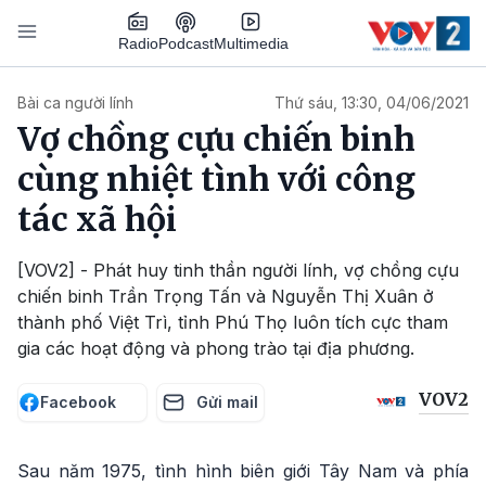
Nhảy đến nội dung
Podcast
Radio
Multimedia
Main navigation
Bài ca người lính
Thứ sáu, 13:30, 04/06/2021
Vợ chồng cựu chiến binh
cùng nhiệt tình với công
tác xã hội
[VOV2] - Phát huy tinh thần người lính, vợ chồng cựu
chiến binh Trần Trọng Tấn và Nguyễn Thị Xuân ở
thành phố Việt Trì, tỉnh Phú Thọ luôn tích cực tham
gia các hoạt động và phong trào tại địa phương.
VOV2
Facebook
Gửi mail
Sau năm 1975, tình hình biên giới Tây Nam và phía