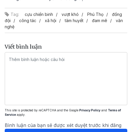
Tag:
cựu chiến binh
vượt khó
Phú Thọ
đồng
đội
công tác
xã hội
tâm huyết
đam mê
văn
nghệ
Viết bình luận
This site is protected by reCAPTCHA and the Google
Privacy Policy
and
Terms of
Service
apply.
Bình luận của bạn sẽ được xét duyệt trước khi đăng