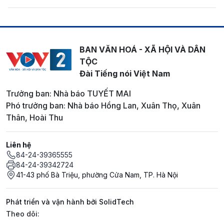
BAN VĂN HOÁ - XÃ HỘI VÀ DÂN
TỘC
Đài Tiếng nói Việt Nam
Trưởng ban: Nhà báo TUYẾT MAI
Phó trưởng ban: Nhà báo Hồng Lan, Xuân Thọ, Xuân
Thân, Hoài Thu
Liên hệ
84-24-39365555
84-24-39342724
41-43 phố Bà Triệu, phường Cửa Nam, TP. Hà Nội
Phát triển và vận hành bởi SolidTech
Mạng xã hội
Theo dõi: