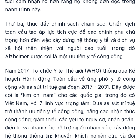
tuổi cảm nhận rõ hơn rằng họ không đơn độc trong
hành trình này.
Thứ ba, thúc đẩy chính sách chăm sóc. Chiến dịch
toàn cầu tạo áp lực tích cực để các chính phủ chú
trọng hơn đến việc xây dựng hệ thống y tế và dịch vụ
xã hội thân thiện với người cao tuổi, trong đó
Alzheimer được coi là một ưu tiên y tế công cộng.
Năm 2017, Tổ chức Y tế Thế giới (WHO) thông qua Kế
hoạch Hành động Toàn cầu về ứng phó y tế công
cộng với sa sút trí tuệ giai đoạn 2017 - 2031. Đây được
coi là “kim chỉ nam” cho các quốc gia, trong đó có
Việt Nam, với 7 lĩnh vực trọng tâm: Đưa sa sút trí tuệ
trở thành ưu tiên y tế công cộng; nâng cao nhận thức
cộng đồng; giảm thiểu các yếu tố nguy cơ; chẩn đoán,
điều trị và chăm sóc; hỗ trợ người chăm sóc; xây dựng
hệ thống thông tin; khuyến khích nghiên cứu và đổi