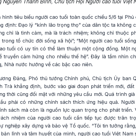
 Nguyễn Thanh Bình, Chủ tịch Hội Người cao tuổi Việt
 hình tiêu biểu người cao tuổi toàn quốc chiều 5/6 tại Phủ 
 định: Đạo lý “kính lão trọng thọ” của dân tộc ta không c
 chỉ là tình cảm, mà là trách nhiệm; không chỉ thuộc ph
trong tổ chức đời sống xã hội”; “Một người cao tuổi số
cao tuổi có uy tín có thể làm thuận một cộng đồng. Một n
ể truyền cảm hứng cho nhiều thế hệ”. Đây là tầm nhìn chi
ng, Nhà nước hướng về các bậc cao niên.
g ương Đảng, Phó thủ tướng Chính phủ, Chủ tịch Ủy ban Q
Trà khẳng định, bước vào giai đoạn phát triển mới, đất
ồng thời cũng đối mặt với những yêu cầu mới. Quá trình gi
ầu phải có những chính sách thích ứng hiệu quả. Người 
nh sách mà còn là nguồn lực quan trọng cho phát triển. V
trách nhiệm của người cao tuổi cần tiếp tục được trân tr
 nghiệp xây dựng và bảo vệ Tổ quốc. “Tôi tin tưởng rằng,
n, bản lĩnh và tâm huyết của mình, người cao tuổi Việt Nam s