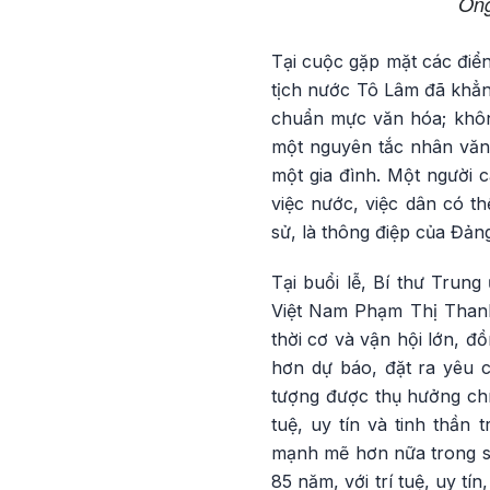
Ông
Tại cuộc gặp mặt các điển
tịch nước Tô Lâm đã khẳng
chuẩn mực văn hóa; không
một nguyên tắc nhân văn 
một gia đình. Một người 
việc nước, việc dân có th
sử, là thông điệp của Đả
Tại buổi lễ, Bí thư Trun
Việt Nam Phạm Thị Thanh 
thời cơ và vận hội lớn, đ
hơn dự báo, đặt ra yêu c
tượng được thụ hưởng chí
tuệ, uy tín và tinh thần 
mạnh mẽ hơn nữa trong sự
85 năm, với trí tuệ, uy tí