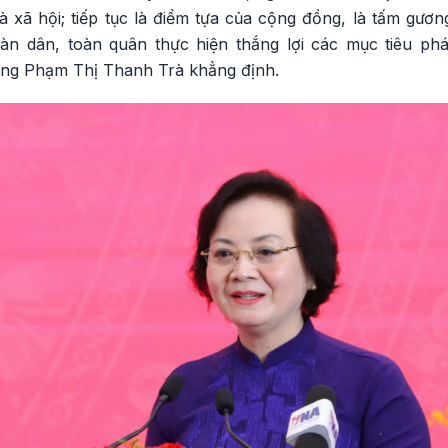
à xã hội; tiếp tục là điểm tựa của cộng đồng, là tấm gươ
àn dân, toàn quân thực hiện thắng lợi các mục tiêu phá
ớng Phạm Thị Thanh Trà khẳng định.