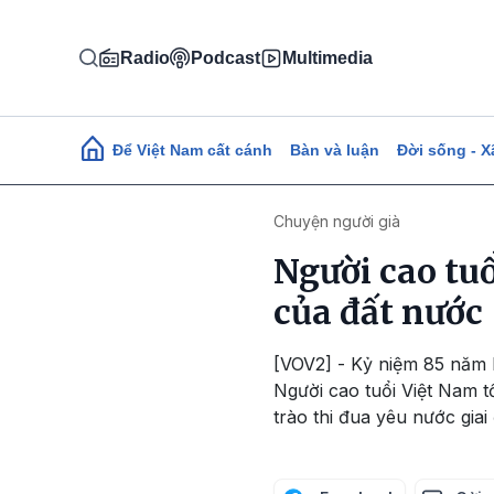
Nhảy đến nội dung
Radio
Podcast
Multimedia
Main navigation
Để Việt Nam cất cánh
Bàn và luận
Đời sống - X
Chuyện người già
Người cao tu
của đất nước
[VOV2] - Kỷ niệm 85 năm N
Người cao tuổi Việt Nam t
trào thi đua yêu nước gia