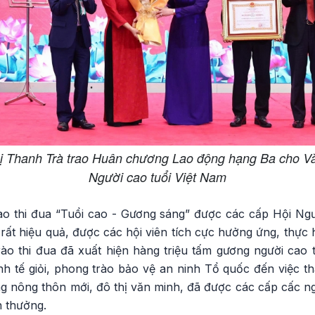
 Thanh Trà trao Huân chương Lao động hạng Ba cho V
Người cao tuổi Việt Nam
o thi đua “Tuổi cao - Gương sáng” được các cấp Hội Ngư
n rất hiệu quả, được các hội viên tích cực hưởng ứng, thực 
o thi đua đã xuất hiện hàng triệu tấm gương người cao tu
nh tế giỏi, phong trào bảo vệ an ninh Tổ quốc đến việc t
ng nông thôn mới, đô thị văn minh, đã được các cấp cấc n
n thưởng.