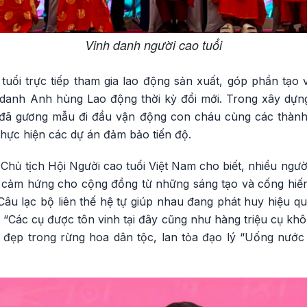
Vinh danh người cao tuổi
tuổi trực tiếp tham gia lao động sản xuất, góp phần tạo 
 danh Anh hùng Lao động thời kỳ đổi mới. Trong xây dựn
 đã gương mẫu đi đầu vận động con cháu cùng các thành
thực hiện các dự án đảm bảo tiến độ.
ủ tịch Hội Người cao tuổi Việt Nam cho biết, nhiều người
ền cảm hứng cho cộng đồng từ những sáng tạo và cống hiến
âu lạc bộ liên thế hệ tự giúp nhau đang phát huy hiệu quả
 “Các cụ được tôn vinh tại đây cũng như hàng triệu cụ không
 đẹp trong rừng hoa dân tộc, lan tỏa đạo lý “Uống nướ