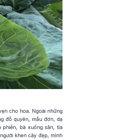
 vẹn cho hoa. Ngoài những
ồng đỗ quyên, mẫu đơn, dạ
 phiền, bà xuống sân, tỉa
 người khen cây đẹp, mình