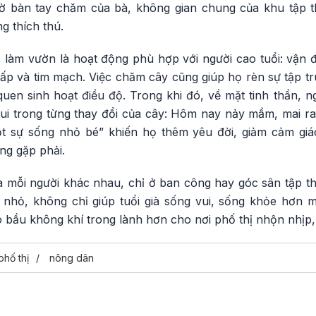
hờ bàn tay chăm của bà, không gian chung của khu tập t
ng thích thú.
, làm vườn là hoạt động phù hợp với người cao tuổi: vận 
 hấp và tim mạch. Việc chăm cây cũng giúp họ rèn sự tập t
ói quen sinh hoạt điều độ. Trong khi đó, về mặt tinh thần, 
vui trong từng thay đổi của cây: Hôm nay nảy mầm, mai ra
t sự sống nhỏ bé” khiến họ thêm yêu đời, giảm cảm giá
ng gặp phải.
ủa mỗi người khác nhau, chỉ ở ban công hay góc sân tập 
nhỏ, không chỉ giúp tuổi già sống vui, sống khỏe hơn 
 bầu không khí trong lành hơn cho nơi phố thị nhộn nhịp, 
phố thị
nông dân