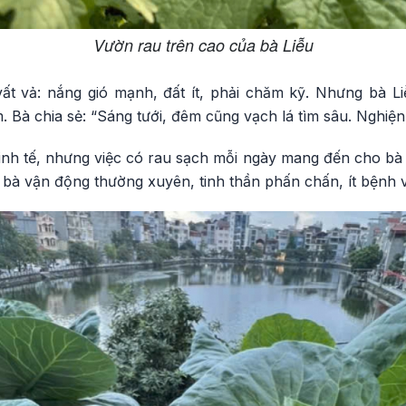
Vườn rau trên cao của bà Liễu
t vả: nắng gió mạnh, đất ít, phải chăm kỹ. Nhưng bà Liễu
. Bà chia sẻ: “Sáng tưới, đêm cũng vạch lá tìm sâu. Nghiện 
nh tế, nhưng việc có rau sạch mỗi ngày mang đến cho bà 
bà vận động thường xuyên, tinh thần phấn chấn, ít bệnh v