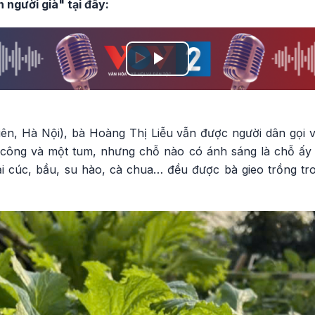
người già" tại đây:
Play
Video
n, Hà Nội), bà Hoàng Thị Liễu vẫn được người dân gọi v
công và một tum, nhưng chỗ nào có ánh sáng là chỗ ấy 
ải cúc, bầu, su hào, cà chua… đều được bà gieo trồng 