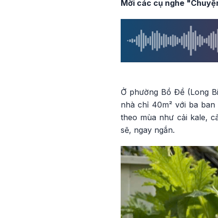
Mời các cụ nghe "Chuyện 
Ở phường Bồ Đề (Long Biê
nhà chỉ 40m² với ba ban 
theo mùa như cải kale, c
sẽ, ngay ngắn.