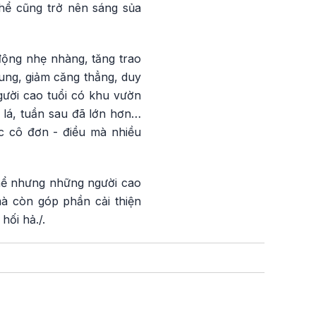
hể cũng trở nên sáng sủa
động nhẹ nhàng, tăng trao
rung, giảm căng thẳng, duy
người cao tuổi có khu vườn
 lá, tuần sau đã lớn hơn…
c cô đơn - điều mà nhiều
thể nhưng những người cao
mà còn góp phần cải thiện
hối hả./.