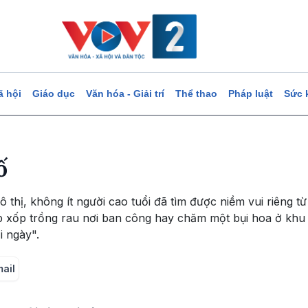
ã hội
Giáo dục
Văn hóa - Giải trí
Thể thao
Pháp luật
Sức 
ố
ô thị, không ít người cao tuổi đã tìm được niềm vui riêng
ộp xốp trồng rau nơi ban công hay chăm một bụi hoa ở khu 
i ngày".
mail