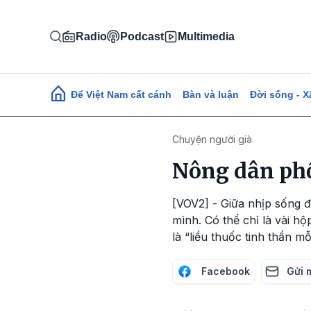
Nhảy đến nội dung
Radio
Podcast
Multimedia
Main navigation
Để Việt Nam cất cánh
Bàn và luận
Đời sống - X
Chuyện người già
Nông dân ph
[VOV2] - Giữa nhịp sống đ
mình. Có thể chỉ là vài h
là “liều thuốc tinh thần mỗ
Facebook
Gửi 