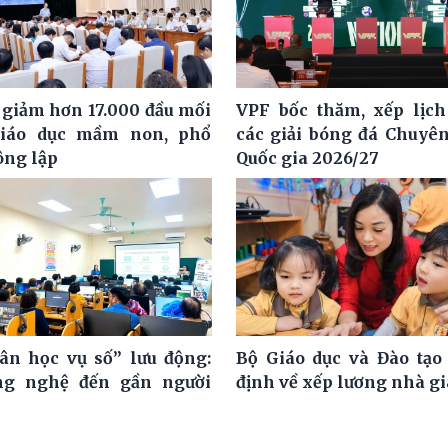
 giảm hơn 17.000 đầu mối
VPF bốc thăm, xếp lịch
giáo dục mầm non, phổ
các giải bóng đá Chuyê
ông lập
Quốc gia 2026/27
ân học vụ số” lưu động:
Bộ Giáo dục và Đào tạo
ng nghệ đến gần người
định về xếp lương nhà g