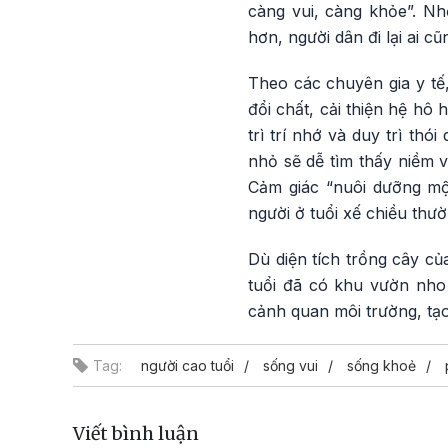
càng vui, càng khỏe”. N
hơn, người dân đi lại ai cũ
Theo các chuyên gia y tế
đổi chất, cải thiện hệ hô
trì trí nhớ và duy trì th
nhỏ sẽ dễ tìm thấy niềm 
Cảm giác “nuôi dưỡng mộ
người ở tuổi xế chiều thườ
Dù diện tích trồng cây c
tuổi đã có khu vườn nho 
cảnh quan môi trường, tạo
Tag:
người cao tuổi
sống vui
sống khoẻ
Viết bình luận