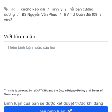
Tag:
cương kéo dài
sinh lý
rối loạn cương
dương
BS Nguyễn Văn Phúc
BV TƯ Quân đội 108
vov2
Viết bình luận
This site is protected by reCAPTCHA and the Google
Privacy Policy
and
Terms of
Service
apply.
Bình luận của bạn sẽ được xét duyệt trước khi đăng
Gửi bình luận