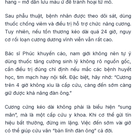
hang – mở dẫn lưu máu ứ để tránh hoại tử mô.
Sau phẫu thuật, bệnh nhân được theo dõi sát, dùng
thuốc chống viêm và điều trị hỗ trợ chức năng cương.
Tuy nhiên, nếu tổn thương kéo dài quá 24 giờ, nguy
cơ rối loạn cương dương vĩnh viễn vẫn rất cao.
Bác sĩ Phúc khuyến cáo, nam giới không nên tự ý
dùng thuốc tăng cường sinh lý không rõ nguồn gốc,
cần điều trị đúng chỉ định nếu mắc các bệnh huyết
học, tim mạch hay nội tiết. Đặc biệt, hãy nhớ: “Cương
trên 4 giờ không xìu là cấp cứu, càng đến sớm càng
giữ được khả năng đàn ông.”
Cương cứng kéo dài không phải là biểu hiện “sung
mãn”, mà là một cấp cứu y khoa. Khi cơ thể gửi tín
hiệu bất thường, đừng im lặng. Việc đến sớm vài giờ
có thể giúp cứu vãn “bản lĩnh đàn ông” cả đời.