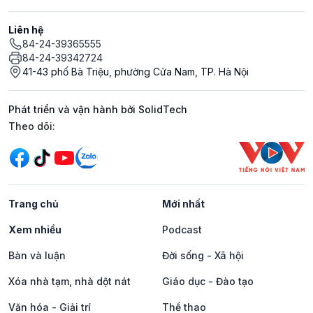
Liên hệ
84-24-39365555
84-24-39342724
41-43 phố Bà Triệu, phường Cửa Nam, TP. Hà Nội
Phát triển và vận hành bởi SolidTech
Mạng xã hội
Theo dõi:
Trang chủ
Mới nhất
Xem nhiều
Podcast
Bàn và luận
Đời sống - Xã hội
Xóa nhà tạm, nhà dột nát
Giáo dục - Đào tạo
Văn hóa - Giải trí
Thể thao