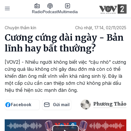
Nhảy đến nội dung
Podcast
Radio
Multimedia
Main navigation
Chuyện thầm kín
Chủ nhật, 17:14, 02/11/2025
Cương cứng dài ngày - Bản
lĩnh hay bất thường?
[VOV2] - Nhiều người không biết việc “cậu nhỏ” cương
cứng quá lâu không chỉ gây đau đớn mà còn có thể
khiến đàn ông mất vĩnh viễn khả năng sinh lý. Đây là
một cấp cứu cần can thiệp sớm chứ không phải dấu
hiệu thể hiện sức mạnh đàn ông.
Phương Thảo
Facebook
Gửi mail