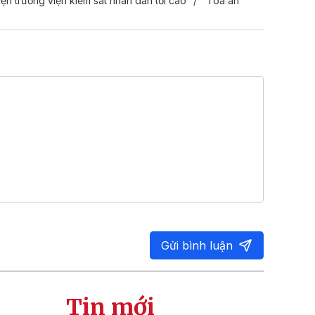
iện trưởng viện kiểm sát nhân dân tối cao
Tòa án
Gửi bình luận
Tin mới