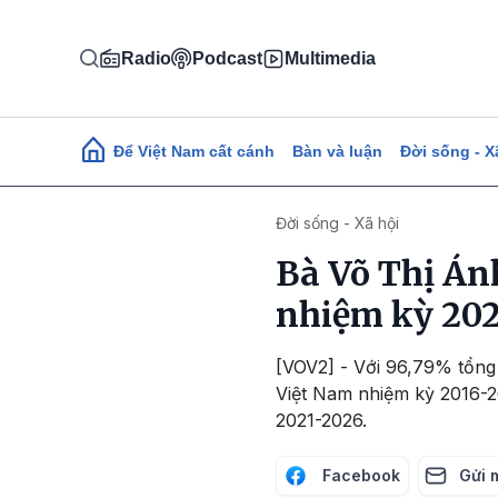
Nhảy đến nội dung
Radio
Podcast
Multimedia
Main navigation
Để Việt Nam cất cánh
Bàn và luận
Đời sống - X
Đời sống - Xã hội
Bà Võ Thị Án
nhiệm kỳ 202
[VOV2] - Với 96,79% tổng
Việt Nam nhiệm kỳ 2016-2
2021-2026.
Facebook
Gửi 