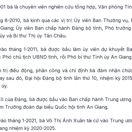
01 bà là chuyên viên nghiên cứu tổng hợp, Văn phòng Tỉn
 8-2010, bà kinh qua các vị trí: Ủy viên Ban Thường vụ, 
 Giang; Ủy viên Ban chấp hành Đảng bộ tỉnh, Phó trưởn
ủy và Bí thư Thị ủy Tân Châu.
 vào tháng 1-2011, bà được bầu làm ủy viên dự khuyết 
 Phó chủ tịch UBND tỉnh, rồi Phó bí thư Tỉnh ủy An Giang
 trị điều động, phân công và chỉ định bà đảm nhận chứ
ay sau đó, Đại hội Đảng bộ tỉnh lần thứ 10, nhiệm kỳ 20
 ủy.
 XII của Đảng, bà được bầu vào Ban chấp hành Trung ương 
àm Trưởng đoàn đại biểu Quốc hội tỉnh An Giang.
 vào tháng 1-2021, bà Võ Thị Ánh Xuân tái cử vào Trung ươn
iang nhiệm kỳ 2020-2025.