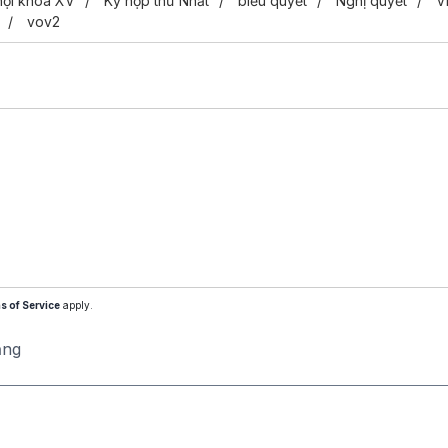
hội khóa XV
Kỳ họp thứ Nhất
biểu quyết
Nghị quyết
V
vov2
s of Service
apply.
ăng