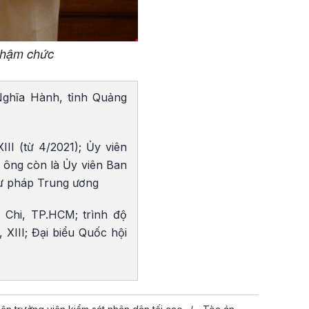
nhậm chức
Nghĩa Hành, tỉnh Quảng
II (từ 4/2021); Ủy viên
, ông còn là Ủy viên Ban
tư pháp Trung ương
 Chi, TP.HCM; trình độ
XIII; Đại biểu Quốc hội