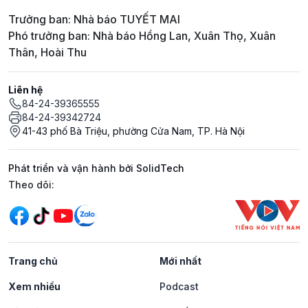
Trưởng ban: Nhà báo TUYẾT MAI
Phó trưởng ban: Nhà báo Hồng Lan, Xuân Thọ, Xuân
Thân, Hoài Thu
Liên hệ
84-24-39365555
84-24-39342724
41-43 phố Bà Triệu, phường Cửa Nam, TP. Hà Nội
Phát triển và vận hành bởi SolidTech
Mạng xã hội
Theo dõi:
Trang chủ
Mới nhất
Xem nhiều
Podcast