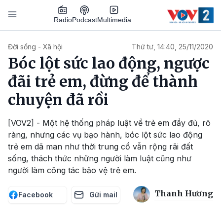
Nhảy đến nội dung
Podcast
Radio
Multimedia
Main navigation
Đời sống - Xã hội
Thứ tư, 14:40, 25/11/2020
Bóc lột sức lao động, ngược
đãi trẻ em, đừng để thành
chuyện đã rồi
[VOV2] - Một hệ thống pháp luật về trẻ em đầy đủ, rõ
ràng, nhưng các vụ bạo hành, bóc lột sức lao động
trẻ em dã man như thời trung cổ vẫn rộng rãi đất
sống, thách thức những người làm luật cũng như
người làm công tác bảo vệ trẻ em.
Thanh Hương
Facebook
Gửi mail