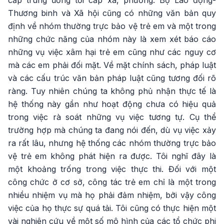
cấp trung ương tới cấp xã, phường. Bộ Lao động-
Thương binh và Xã hội cũng có những văn bản quy
định về nhóm thường trực bảo vệ trẻ em và một trong
những chức năng của nhóm này là xem xét báo cáo
những vụ việc xâm hại trẻ em cũng như các nguy cơ
mà các em phải đối mặt. Về mặt chính sách, pháp luật
và các cấu trúc văn bản pháp luật cũng tương đối rõ
ràng. Tuy nhiên chúng ta không phủ nhận thực tế là
hệ thống này gần như hoạt động chưa có hiệu quả
trong việc rà soát những vụ việc tương tự. Cụ thể
trường hợp mà chúng ta đang nói đến, dù vụ việc xảy
ra rất lâu, nhưng hệ thống các nhóm thường trực bảo
vệ trẻ em không phát hiện ra được. Tôi nghĩ đây là
một khoảng trống trong việc thực thi. Đối với một
công chức ở cơ sở, công tác trẻ em chỉ là một trong
nhiều nhiệm vụ mà họ phải đảm nhiệm, bởi vậy công
việc của họ thực sự quá tải. Tôi cũng có thực hiện một
vài nghiên cứu về một số mô hình của các tổ chức phi