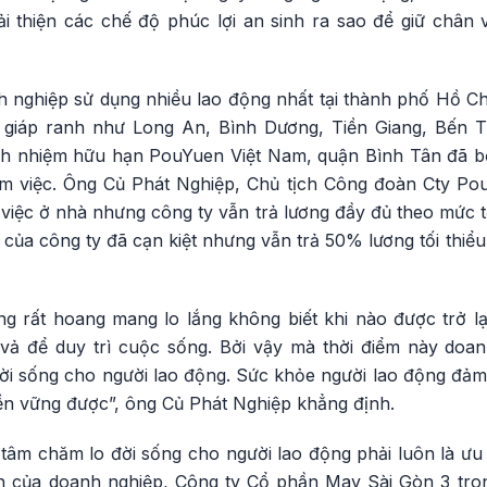
i thiện các chế độ phúc lợi an sinh ra sao để giữ chân 
 nghiệp sử dụng nhiều lao động nhất tại thành phố Hồ Ch
h giáp ranh như Long An, Bình Dương, Tiền Giang, Bến T
ch nhiệm hữu hạn PouYuen Việt Nam, quận Bình Tân đã bố
 việc. Ông Củ Phát Nghiệp, Chủ tịch Công đoàn Cty PouY
iệc ở nhà nhưng công ty vẫn trả lương đầy đủ theo mức tố
 của công ty đã cạn kiệt nhưng vẫn trả 50% lương tối thi
g rất hoang mang lo lắng không biết khi nào được trở lạ
 vả để duy trì cuộc sống. Bởi vậy mà thời điểm này doan
ời sống cho người lao động. Sức khỏe người lao động đảm
bền vững được”, ông Củ Phát Nghiệp khẳng định.
tâm chăm lo đời sống cho người lao động phải luôn là ưu 
nh của doanh nghiệp, Công ty Cổ phần May Sài Gòn 3 tr