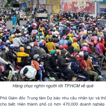
Hàng chục nghìn người rời TP.HCM về quê
Phó Giám đốc Trung tâm Dự báo nhu cầu nhân lực và thôn
ho biết: Hiện thành phố có hơn 470.000 doanh nghiệp