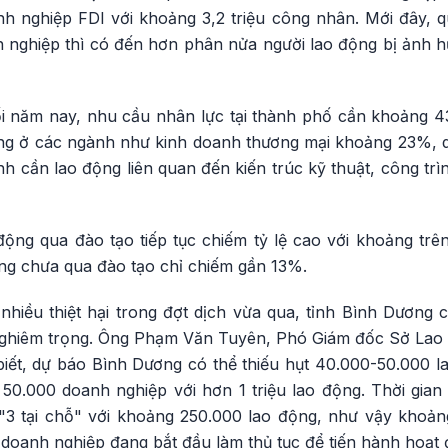
nh nghiệp FDI với khoảng 3,2 triệu công nhân. Mới đây, 
h nghiệp thì có đến hơn phân nửa người lao động bị ảnh h
i năm nay, nhu cầu nhân lực tại thành phố cần khoảng 
rung ở các ngành như kinh doanh thương mại khoảng 23%, 
nh cần lao động liên quan đến kiến trúc kỹ thuật, công tr
ộng qua đào tạo tiếp tục chiếm tỷ lệ cao với khoảng t
ộng chưa qua đào tạo chỉ chiếm gần 13%.
hiều thiệt hại trong đợt dịch vừa qua, tỉnh Bình Dương c
 nghiêm trọng. Ông Phạm Văn Tuyên, Phó Giám đốc Sở Lao
iết, dự báo Bình Dương có thể thiếu hụt 40.000-50.000 lao
50.000 doanh nghiệp với hơn 1 triệu lao động. Thời gian
"3 tại chỗ" với khoảng 250.000 lao động, như vậy khoản
 doanh nghiệp đang bắt đầu làm thủ tục để tiến hành hoạt đ