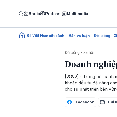
Nhảy đến nội dung
Radio
Podcast
Multimedia
Main navigation
Để Việt Nam cất cánh
Bàn và luận
Đời sống - X
Đời sống - Xã hội
Doanh nghiệp
[VOV2] - Trong bối cảnh m
khoản đầu tư để nâng cao
cho sự phát triển bền vữn
Facebook
Gửi 