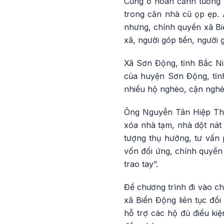
Cũng ở hoàn cảnh tương t
trong căn nhà cũ ọp ẹp. 
nhưng, chính quyền xã Bi
xã, người góp tiền, người
Xã Sơn Động, tỉnh Bắc Ni
của huyện Sơn Động, tỉnh
nhiều hộ nghèo, cận nghè
Ông Nguyễn Tân Hiệp Thàn
xóa nhà tạm, nhà dột nát 
tượng thụ hưởng, tư vấn 
vốn đối ứng, chính quyền
trao tay”.
Để chương trình đi vào ch
xã Biển Động liên tục đổi
hỗ trợ các hộ đủ điều ki