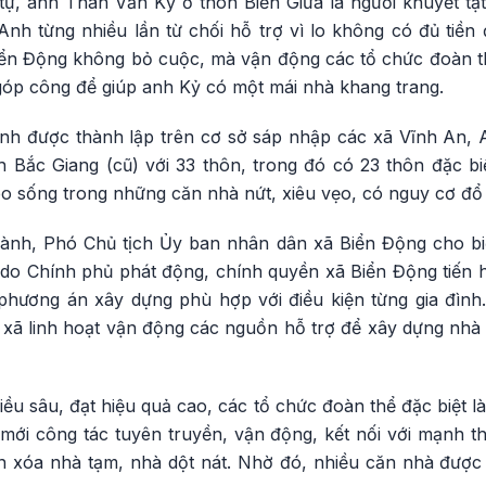
ự, anh Thân Văn Kỷ ở thôn Biển Giữa là người khuyết t
Anh từng nhiều lần từ chối hỗ trợ vì lo không có đủ tiền
ển Động không bỏ cuộc, mà vận động các tổ chức đoàn th
 góp công để giúp anh Kỷ có một mái nhà khang trang.
nh được thành lập trên cơ sở sáp nhập các xã Vĩnh An, 
 Bắc Giang (cũ) với 33 thôn, trong đó có 23 thôn đặc b
o sống trong những căn nhà nứt, xiêu vẹo, có nguy cơ đổ 
h, Phó Chủ tịch Ủy ban nhân dân xã Biển Động cho biết
do Chính phủ phát động, chính quyền xã Biển Động tiến hà
phương án xây dựng phù hợp với điều kiện từng gia đình
 xã linh hoạt vận động các nguồn hỗ trợ để xây dựng nhà 
iều sâu, đạt hiệu quả cao, các tổ chức đoàn thể đặc biệt 
 mới công tác tuyên truyền, vận động, kết nối với mạnh t
ện xóa nhà tạm, nhà dột nát. Nhờ đó, nhiều căn nhà được