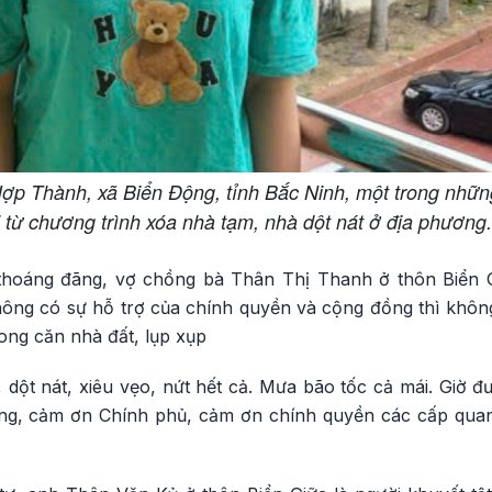
Hợp Thành, xã Biển Động, tỉnh Bắc Ninh, một trong nhữn
 từ chương trình xóa nhà tạm, nhà dột nát ở địa phương
 thoáng đãng, vợ chồng bà Thân Thị Thanh ở thôn Biển 
ông có sự hỗ trợ của chính quyền và cộng đồng thì không 
ong căn nhà đất, lụp xụp
, dột nát, xiêu vẹo, nứt hết cả. Mưa bão tốc cả mái. Giờ
g, cảm ơn Chính phủ, cảm ơn chính quyền các cấp quan 