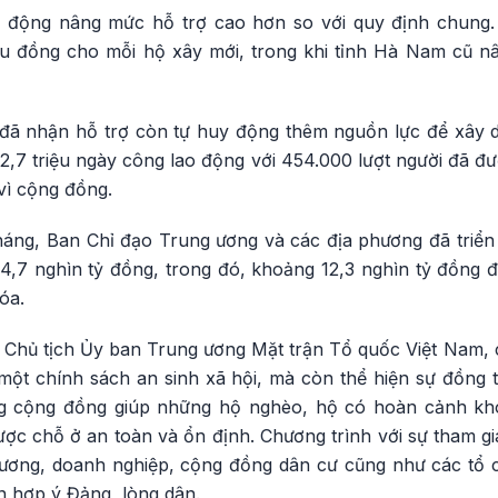
 động nâng mức hỗ trợ cao hơn so với quy định chung
u đồng cho mỗi hộ xây mới, trong khi tỉnh Hà Nam cũ nâ
đã nhận hỗ trợ còn tự huy động thêm nguồn lực để xây d
2,7 triệu ngày công lao động với 454.000 lượt người đã đư
vì cộng đồng.
áng, Ban Chỉ đạo Trung ương và các địa phương đã triển k
24,7 nghìn tỷ đồng, trong đó, khoảng 12,3 nghìn tỷ đồng 
óa.
Chủ tịch Ủy ban Trung ương Mặt trận Tổ quốc Việt Nam, 
 một chính sách an sinh xã hội, mà còn thể hiện sự đồng
ong cộng đồng giúp những hộ nghèo, hộ có hoàn cảnh khó
ợc chỗ ở an toàn và ổn định. Chương trình với sự tham gi
phương, doanh nghiệp, cộng đồng dân cư cũng như các tổ 
n hợp ý Đảng, lòng dân.