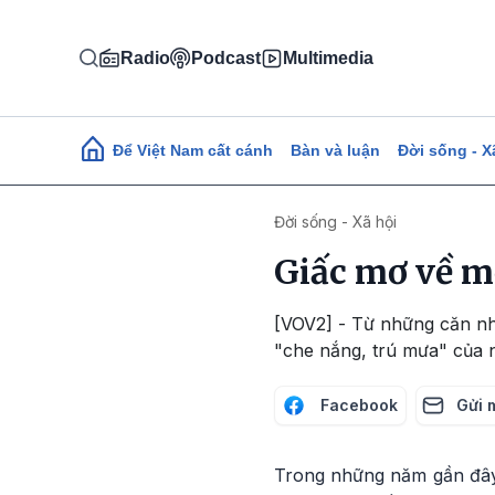
Nhảy đến nội dung
Radio
Podcast
Multimedia
Main navigation
Để Việt Nam cất cánh
Bàn và luận
Đời sống - X
Đời sống - Xã hội
Giấc mơ về m
[VOV2] - Từ những căn nh
"che nắng, trú mưa" của 
Facebook
Gửi 
Trong những năm gần đây,