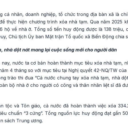
g cá nhân, doanh nghiệp, tổ chức trong địa bàn xã là ch
ể thực hiện chương trình xóa nhà tạm. Qua năm 2025 kh
6 hộ về nhà ở. Tổng số tiền huy động được là 138 triệu, c
uy, Chủ tịch Ủy ban Mặt trận Tổ quốc xã Biển Động chia s
, nhà dột nát mang lại cuộc sống mới cho người dân
 nay, nước ta cơ bản hoàn thành mục tiêu xóa nhà tạm, nh
năm 4 tháng so với mục tiêu tại Nghị quyết 42-NQ/TW củ
ong trào thi đua “Cả nước chung tay xóa nhà tạm, nhà dộ
toàn bộ nhà ở cho người có công và thân nhân liệt sĩ đã 
n tộc và Tôn giáo, cả nước đã hoàn thành việc xóa 334.
iêu chuẩn “3 cứng”. Tổng nguồn lực huy động đạt gần 50
ân sách Trung ương.