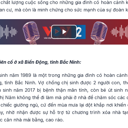
chất lượng cuộc sống cho những gia đình có hoàn cảnh 
i an cư, mà còn là minh chứng cho sức mạnh của sự đoàn k
Play
Video
ên cố ở xã Biển Động, tỉnh Bắc Ninh:
 sinh năm 1989 là một trong những gia đình có hoàn cảnh
 tỉnh Bắc Ninh. Vợ chồng chị sinh được 2 người con, t
 sinh năm 2017 bị bệnh thận mãn tính, còn bé út sinh 
 chị Năm không thể đi làm mà phải ở nhà để chăm sóc các
ê chiếc giường ngủ, cứ đến mùa mưa lại dột khắp nơi khiế
, nhờ nhận được sự hỗ trợ từ chương trình xóa nhà tạm
 căn nhà mái bằng, cao ráo.