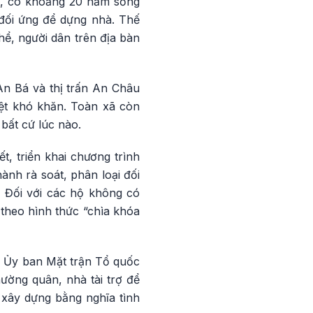
ật, có khoảng 20 năm sống
 đối ứng để dựng nhà. Thế
ể, người dân trên địa bàn
An Bá và thị trấn An Châu
iệt khó khăn. Toàn xã còn
bất cứ lúc nào.
, triển khai chương trình
nh rà soát, phân loại đối
. Đối với các hộ không có
theo hình thức “chìa khóa
là Ủy ban Mặt trận Tổ quốc
hường quân, nhà tài trợ để
 xây dựng bằng nghĩa tình