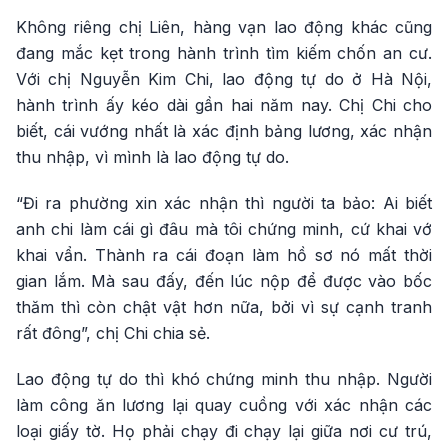
Không riêng chị Liên, hàng vạn lao động khác cũng
đang mắc kẹt trong hành trình tìm kiếm chốn an cư.
Với chị Nguyễn Kim Chi, lao động tự do ở Hà Nội,
hành trình ấy kéo dài gần hai năm nay. Chị Chi cho
biết, cái vướng nhất là xác định bảng lương, xác nhận
thu nhập, vì mình là lao động tự do.
“Đi ra phường xin xác nhận thì người ta bảo: Ai biết
anh chi làm cái gì đâu mà tôi chứng minh, cứ khai vớ
khai vẩn. Thành ra cái đoạn làm hồ sơ nó mất thời
gian lắm. Mà sau đấy, đến lúc nộp để được vào bốc
thăm thì còn chật vật hơn nữa, bởi vì sự cạnh tranh
rất đông”, chị Chi chia sẻ.
Lao động tự do thì khó chứng minh thu nhập. Người
làm công ăn lương lại quay cuồng với xác nhận các
loại giấy tờ. Họ phải chạy đi chạy lại giữa nơi cư trú,