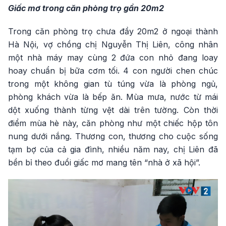
Giấc mơ trong căn phòng trọ gần 20m2
Trong căn phòng trọ chưa đầy 20m2 ở ngoại thành
Hà Nội, vợ chồng chị Nguyễn Thị Liên, công nhân
một nhà máy may cùng 2 đứa con nhỏ đang loay
hoay chuẩn bị bữa cơm tối. 4 con người chen chúc
trong một không gian tù túng vừa là phòng ngủ,
phòng khách vừa là bếp ăn. Mùa mưa, nước từ mái
dột xuống thành từng vệt dài trên tường. Còn thời
điểm mùa hè này, căn phòng như một chiếc hộp tôn
nung dưới nắng. Thương con, thương cho cuộc sống
tạm bợ của cả gia đình, nhiều năm nay, chị Liên đã
bền bỉ theo đuổi giấc mơ mang tên “nhà ở xã hội”.