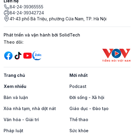
Liên hệ
84-24-39365555
84-24-39342724
41-43 phố Bà Triệu, phường Cửa Nam, TP. Hà Nội
Phát triển và vận hành bởi SolidTech
Mạng xã hội
Theo dõi:
Trang chủ
Mới nhất
Xem nhiều
Podcast
Bàn và luận
Đời sống - Xã hội
Xóa nhà tạm, nhà dột nát
Giáo dục - Đào tạo
Văn hóa - Giải trí
Thể thao
Pháp luật
Sức khỏe