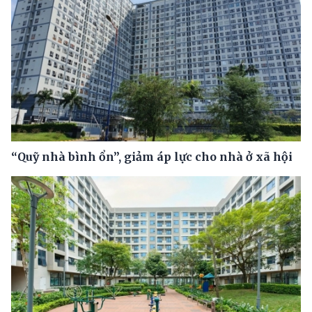
“Quỹ nhà bình ổn”, giảm áp lực cho nhà ở xã hội