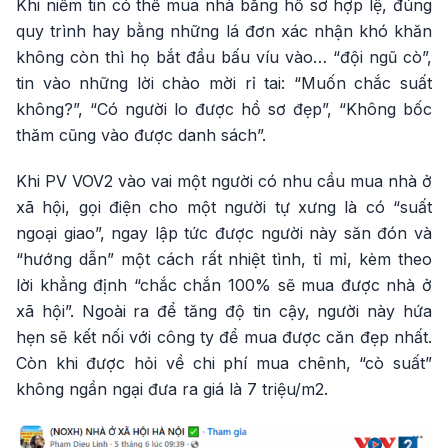
Khi niềm tin có thể mua nhà bằng hồ sơ hợp lệ, đúng
quy trình hay bằng những lá đơn xác nhận khó khăn
không còn thì họ bắt đầu bấu víu vào… “đội ngũ cò”,
tin vào những lời chào mời rỉ tai: “Muốn chắc suất
không?”, “Có người lo được hồ sơ đẹp”, “Không bốc
thăm cũng vào được danh sách”.
Khi PV VOV2 vào vai một người có nhu cầu mua nhà ở
xã hội, gọi điện cho một người tự xưng là có “suất
ngoại giao”, ngay lập tức được người này săn đón và
“hướng dẫn” một cách rất nhiệt tình, tỉ mỉ, kèm theo
lời khẳng định “chắc chắn 100% sẽ mua được nhà ở
xã hội”. Ngoài ra để tăng độ tin cậy, người này hứa
hẹn sẽ kết nối với công ty để mua được căn đẹp nhất.
Còn khi được hỏi về chi phí mua chênh, “cò suất”
không ngần ngại đưa ra giá là 7 triệu/m2.