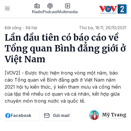
Nhảy đến nội dung
Podcast
Radio
Multimedia
Main navigation
Đời sống - Xã hội
Thứ ba, 18:11, 26/10/2021
Lần đầu tiên có báo cáo về
Tổng quan Bình đẳng giới ở
Việt Nam
[VOV2] - Được thực hiện trong vòng một năm, báo
cáo Tổng quan về Bình đẳng giới ở Việt Nam năm
2021 hội tụ kiến thức, ý kiến tham mưu và cống hiến
của tập thể nhiều cơ quan và cá nhân, kết hợp giữa
chuyên môn trong nước và quốc tế.
Mỹ Trang
Facebook
Gửi mail