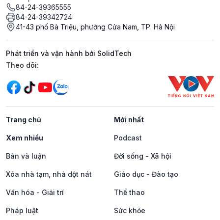
84-24-39365555
84-24-39342724
41-43 phố Bà Triệu, phường Cửa Nam, TP. Hà Nội
Phát triển và vận hành bởi SolidTech
Mạng xã hội
Theo dõi:
Trang chủ
Mới nhất
Xem nhiều
Podcast
Bàn và luận
Đời sống - Xã hội
Xóa nhà tạm, nhà dột nát
Giáo dục - Đào tạo
Văn hóa - Giải trí
Thể thao
Pháp luật
Sức khỏe