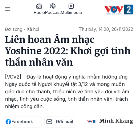
Nhảy đến nội dung
Podcast
Radio
Multimedia
Main navigation
Đời sống - Xã hội
Thứ bảy, 14:00, 26/11/2022
Liên hoan Âm nhạc
Yoshine 2022: Khơi gợi tinh
thần nhân văn
[VOV2] - Đây là hoạt động ý nghĩa nhằm hưởng ứng
Ngày quốc tế Người khuyết tật 3/12 và mong muốn
giáo dục cho thanh, thiếu niên về tình yêu đối với âm
nhạc, tình yêu cuộc sống, tinh thần nhân văn, trách
nhiệm công dân.
Minh Khang
Facebook
Gửi mail