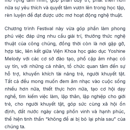
mở rộng tầm nhìn, góp phần duy trì, phát triển hơn
nữa sự yêu thích và quyết tâm vươn lên trong học tập,
rèn luyện để đạt được ước mơ hoạt động nghệ thuật.
Chương trình Festival này vừa góp phần làm phong
phú việc đáp ứng nhu cầu giải trí, thưởng thức nghệ
thuật của công chúng, đồng thời còn là nơi gặp gỡ,
hợp tác, liên kết giữa Viện Khoa học giáo dục Yoshine
Melody với các cơ sở đào tạo, phổ cập âm nhạc có
uy tín, với những cá nhân, tổ chức quan tâm đến sự
hỗ trợ, khuyến khích tài năng trẻ, người khuyết tật.
Tất cả đều mong muốn đem âm nhạc vào cuộc sống
nhiều hơn nữa, thiết thực hơn nữa, tạo cơ hội dạy
nghề, tìm kiếm việc làm, lập thân, lập nghiệp cho giới
trẻ, cho người khuyết tật, góp sức cùng xã hội ổn
định, đất nước ngày càng phồn vinh và hạnh phúc,
thể hiện tinh thần “không để ai bị bỏ lại phía sau” của
chúng ta.