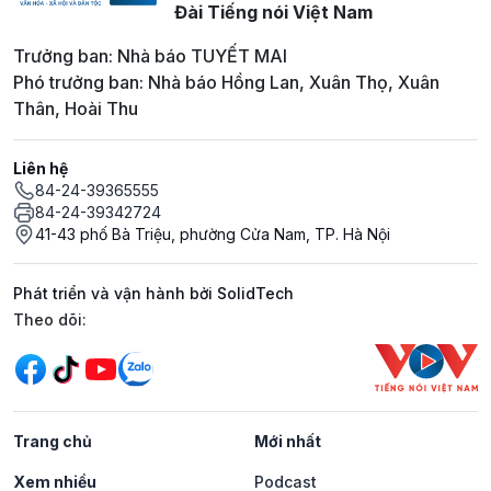
Đài Tiếng nói Việt Nam
Trưởng ban: Nhà báo TUYẾT MAI
Phó trưởng ban: Nhà báo Hồng Lan, Xuân Thọ, Xuân
Thân, Hoài Thu
Liên hệ
84-24-39365555
84-24-39342724
41-43 phố Bà Triệu, phường Cửa Nam, TP. Hà Nội
Phát triển và vận hành bởi SolidTech
Mạng xã hội
Theo dõi:
Trang chủ
Mới nhất
Xem nhiều
Podcast