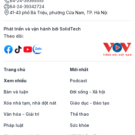
84-24-39365555
84-24-39342724
41-43 phố Bà Triệu, phường Cửa Nam, TP. Hà Nội
Phát triển và vận hành bởi SolidTech
Mạng xã hội
Theo dõi:
Trang chủ
Mới nhất
Xem nhiều
Podcast
Bàn và luận
Đời sống - Xã hội
Xóa nhà tạm, nhà dột nát
Giáo dục - Đào tạo
Văn hóa - Giải trí
Thể thao
Pháp luật
Sức khỏe