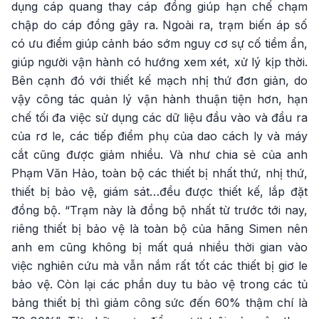
dụng cáp quang thay cáp đồng giúp hạn chế chạm
chập do cáp đồng gây ra. Ngoài ra, trạm biến áp số
có ưu điểm giúp cảnh báo sớm nguy cơ sự cố tiềm ẩn,
giúp người vận hành có hướng xem xét, xử lý kịp thời.
Bên cạnh đó với thiết kế mạch nhị thứ đơn giản, do
vậy công tác quản lý vận hành thuận tiện hơn, hạn
chế tối đa việc sử dụng các dữ liệu đầu vào và đầu ra
của rơ le, các tiếp điểm phụ của dao cách ly và máy
cắt cũng được giảm nhiều. Và như chia sẻ của anh
Phạm Văn Hảo, toàn bộ các thiết bị nhất thứ, nhị thứ,
thiết bị bảo vệ, giám sát…đều được thiết kế, lắp đặt
đồng bộ. “Trạm này là đồng bộ nhất từ trước tới nay,
riêng thiết bị bảo vệ là toàn bộ của hãng Simen nên
anh em cũng không bị mất quá nhiều thời gian vào
việc nghiên cứu mà vẫn nắm rất tốt các thiết bị giơ le
bảo vệ. Còn lại các phần duy tu bảo vệ trong các tủ
bảng thiết bị thì giảm công sức đến 60% thậm chí là