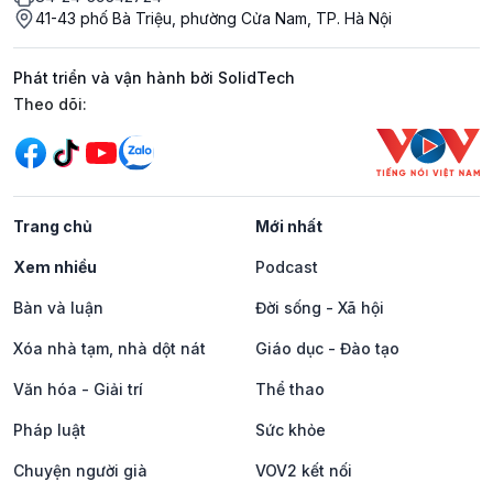
41-43 phố Bà Triệu, phường Cửa Nam, TP. Hà Nội
Phát triển và vận hành bởi SolidTech
Mạng xã hội
Theo dõi:
Trang chủ
Mới nhất
Xem nhiều
Podcast
Bàn và luận
Đời sống - Xã hội
Xóa nhà tạm, nhà dột nát
Giáo dục - Đào tạo
Văn hóa - Giải trí
Thể thao
Pháp luật
Sức khỏe
Chuyện người già
VOV2 kết nối