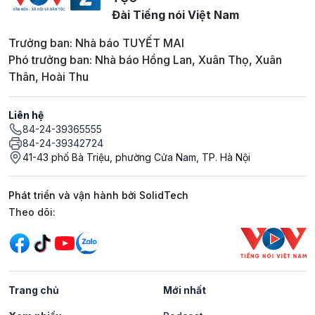
Đài Tiếng nói Việt Nam
Trưởng ban: Nhà báo TUYẾT MAI
Phó trưởng ban: Nhà báo Hồng Lan, Xuân Thọ, Xuân
Thân, Hoài Thu
Liên hệ
84-24-39365555
84-24-39342724
41-43 phố Bà Triệu, phường Cửa Nam, TP. Hà Nội
Phát triển và vận hành bởi SolidTech
Mạng xã hội
Theo dõi:
Trang chủ
Mới nhất