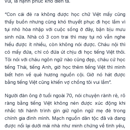
vui, là hạnh phúc khó diễn tả.
“Con cái đẻ ra không được học chữ Việt mấy cũng
thấy buồn nhưng cũng khó thuyết phục đi học lắm vì
tụi nhỏ hòa nhập với cuộc sống ở đây, bận bịu mưu
sinh nữa. Nhà có 3 con trai thì may tụi nó vẫn nghe
hiểu được ít nhiều, còn không nói được. Cháu nội thì
có mấy đứa, chỉ có đứa út chịu đi học tiếng Việt thôi.
Tôi nói với cháu ngôn ngữ nào cũng đẹp, cháu cứ học
tiếng Thái, tiếng Anh, giờ học thêm tiếng Việt thì mình
biết hơn về quê hương nguồn cội. Giờ nó hát được
bằng tiếng Việt cũng khiến vợ chồng tôi vui lắm”.
Người đàn ông ở tuổi ngoài 70, nói chuyện rành rẽ, rõ
ràng bằng tiếng Việt không nén được xúc động khi
nhắc tới hành trình gìn giữ ngôn ngữ mẹ đẻ trong
chính gia đình mình. Mạch nguồn dân tộc đã và đang
được nối lại dưới mái nhà như minh chứng về tình yêu,