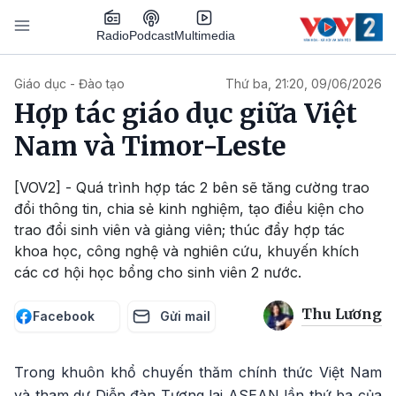
Nhảy đến nội dung
Podcast
Radio
Multimedia
Main navigation
Giáo dục - Đào tạo
Thứ ba, 21:20, 09/06/2026
Hợp tác giáo dục giữa Việt
Nam và Timor-Leste
[VOV2] - Quá trình hợp tác 2 bên sẽ tăng cường trao
đổi thông tin, chia sẻ kinh nghiệm, tạo điều kiện cho
trao đổi sinh viên và giảng viên; thúc đẩy hợp tác
khoa học, công nghệ và nghiên cứu, khuyến khích
các cơ hội học bổng cho sinh viên 2 nước.
Thu Lương
Facebook
Gửi mail
Trong khuôn khổ chuyến thăm chính thức Việt Nam
và tham dự Diễn đàn Tương lai ASEAN lần thứ ba của