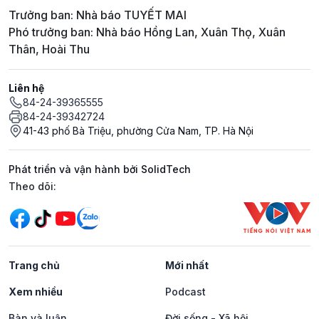
Trưởng ban: Nhà báo TUYẾT MAI
Phó trưởng ban: Nhà báo Hồng Lan, Xuân Thọ, Xuân
Thân, Hoài Thu
Liên hệ
84-24-39365555
84-24-39342724
41-43 phố Bà Triệu, phường Cửa Nam, TP. Hà Nội
Phát triển và vận hành bởi SolidTech
Mạng xã hội
Theo dõi:
Trang chủ
Mới nhất
Xem nhiều
Podcast
Bàn và luận
Đời sống - Xã hội