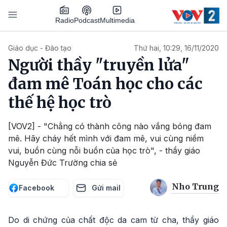
Nhảy đến nội dung
Podcast
Radio
Multimedia
Main navigation
Giáo dục - Đào tạo
Thứ hai, 10:29, 16/11/2020
Người thầy "truyền lửa"
đam mê Toán học cho các
thế hệ học trò
[VOV2] - "Chẳng có thành công nào vắng bóng đam
mê. Hãy cháy hết mình với đam mê, vui cùng niềm
vui, buồn cùng nỗi buồn của học trò", - thầy giáo
Nguyễn Đức Trường chia sẻ
Nho Trung
Facebook
Gửi mail
Do di chứng của chất độc da cam từ cha, thầy giáo