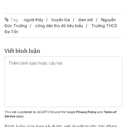
Video
Tag:
người thầy
truyền lửa
đam mê
Nguyễn
Đức Trường
công dân thủ đô tiêu biểu
Trường THCS
Đa Tốn
Viết bình luận
This site is protected by reCAPTCHA and the Google
Privacy Policy
and
Terms of
Service
apply.
Bình luận của bạn sẽ được xét duyệt trước khi đăng