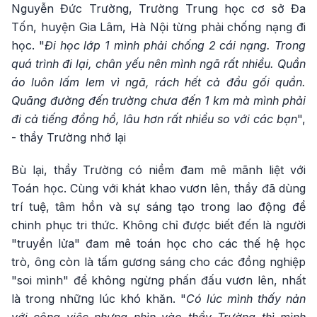
Nguyễn Đức Trường, Trường Trung học cơ sở Đa
Tốn, huyện Gia Lâm, Hà Nội từng phải chống nạng đi
học. "
Đi học lớp 1 mình phải chống 2 cái nạng. Trong
quá trình đi lại, chân yếu nên mình ngã rất nhiều. Quần
áo luôn lấm lem vì ngã, rách hết cả đầu gối quần.
Quãng đường đến trường chưa đến 1 km mà mình phải
đi cả tiếng đồng hồ, lâu hơn rất nhiều so với các bạn
",
- thầy Trường nhớ lại
Bù lại, thầy Trường có niềm đam mê mãnh liệt với
Toán học. Cùng với khát khao vươn lên, thầy đã dùng
trí tuệ, tâm hồn và sự sáng tạo trong lao động để
chinh phục tri thức. Không chỉ được biết đến là người
"truyền lửa" đam mê toán học cho các thế hệ học
trò, ông còn là tấm gương sáng cho các đồng nghiệp
"soi mình" để không ngừng phấn đấu vươn lên, nhất
là trong những lúc khó khăn. "
Có lúc mình thấy nản