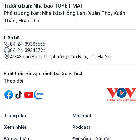
Trưởng ban: Nhà báo TUYẾT MAI
Phó trưởng ban: Nhà báo Hồng Lan, Xuân Thọ, Xuân
Thân, Hoài Thu
Liên hệ
84-24-39365555
84-24-39342724
41-43 phố Bà Triệu, phường Cửa Nam, TP. Hà Nội
Phát triển và vận hành bởi SolidTech
Mạng xã hội
Theo dõi:
Trang chủ
Mới nhất
Xem nhiều
Podcast
Bàn và luận
Đời sống - Xã hội