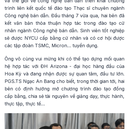
và thế giới về công nghệ bán dẫn triển khai chương
trình liên kết quốc tế đào tạo Thạc sĩ chuyên ngành
Công nghệ bán dẫn. Đầu tháng 7 vừa qua, hai bên đã
kết văn bản thỏa thuận hợp tác trong đào tạo cử
nhân ngành Công nghệ bán dẫn. Sinh viên tốt nghiệp
sẽ được NYCU cấp bằng cử nhân và có cơ hội được
các tập đoàn TSMC, Micron… tuyển dụng.
Ông vô cùng vui mừng khi có thể tạo dựng mối quan
hệ hợp tác với ĐH Arizona - đại học hàng đầu của
Hoa Kỳ và đang nhận được sự quan tâm, đầu tư lớn.
PGS.TS Ngạc An Bang cho biết, trong thời gian tới, hai
bên có định hướng mở chương trình đào tạo đồng
cấp bằng, chia sẻ tài nguyên về giảng dạy, thực hành,
thực tập, thực tế…