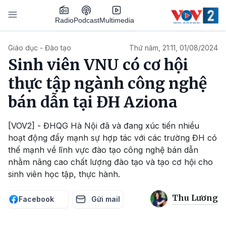
Nhảy đến nội dung
Podcast
Radio
Multimedia
Main navigation
Giáo dục - Đào tạo
Thứ năm, 21:11, 01/08/2024
Sinh viên VNU có cơ hội
thực tập ngành công nghệ
bán dẫn tại ĐH Aziona
[VOV2] - ĐHQG Hà Nội đã và đang xúc tiến nhiều
hoạt động đẩy mạnh sự hợp tác với các trường ĐH có
thế mạnh về lĩnh vực đào tạo công nghệ bán dẫn
nhằm nâng cao chất lượng đào tạo và tạo cơ hội cho
sinh viên học tập, thực hành.
Thu Lương
Facebook
Gửi mail