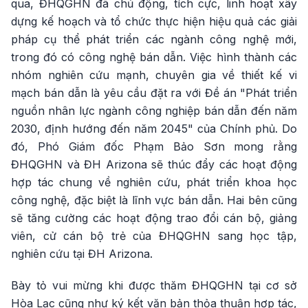
qua, ĐHQGHN đã chủ động, tích cực, linh hoạt xây
dựng kế hoạch và tổ chức thực hiện hiệu quả các giải
pháp cụ thể phát triển các ngành công nghệ mới,
trong đó có công nghệ bán dẫn. Việc hình thành các
nhóm nghiên cứu mạnh, chuyên gia về thiết kế vi
mạch bán dẫn là yêu cầu đặt ra với Đề án "Phát triển
nguồn nhân lực ngành công nghiệp bán dẫn đến năm
2030, định hướng đến năm 2045" của Chính phủ. Do
đó, Phó Giám đốc Phạm Bảo Sơn mong rằng
ĐHQGHN và ĐH Arizona sẽ thúc đẩy các hoạt động
hợp tác chung về nghiên cứu, phát triển khoa học
công nghệ, đặc biệt là lĩnh vực bán dẫn. Hai bên cũng
sẽ tăng cường các hoạt động trao đổi cán bộ, giảng
viên, cử cán bộ trẻ của ĐHQGHN sang học tập,
nghiên cứu tại ĐH Arizona.
Bày tỏ vui mừng khi được thăm ĐHQGHN tại cơ sở
Hòa Lạc cũng như ký kết văn bản thỏa thuận hợp tác,