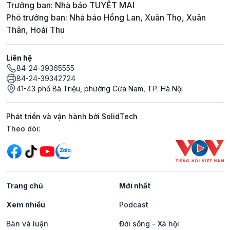
Trưởng ban: Nhà báo TUYẾT MAI
Phó trưởng ban: Nhà báo Hồng Lan, Xuân Thọ, Xuân
Thân, Hoài Thu
Liên hệ
84-24-39365555
84-24-39342724
41-43 phố Bà Triệu, phường Cửa Nam, TP. Hà Nội
Phát triển và vận hành bởi SolidTech
Mạng xã hội
Theo dõi:
Trang chủ
Mới nhất
Xem nhiều
Podcast
Bàn và luận
Đời sống - Xã hội