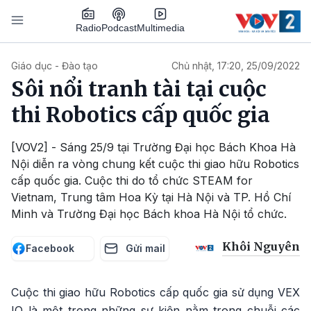
Nhảy đến nội dung
Podcast
Radio
Multimedia
Main navigation
Giáo dục - Đào tạo
Chủ nhật, 17:20, 25/09/2022
Sôi nổi tranh tài tại cuộc
thi Robotics cấp quốc gia
[VOV2] - Sáng 25/9 tại Trường Đại học Bách Khoa Hà
Nội diễn ra vòng chung kết cuộc thi giao hữu Robotics
cấp quốc gia. Cuộc thi do tổ chức STEAM for
Vietnam, Trung tâm Hoa Kỳ tại Hà Nội và TP. Hồ Chí
Minh và Trường Đại học Bách khoa Hà Nội tổ chức.
Khôi Nguyên
Facebook
Gửi mail
Cuộc thi giao hữu Robotics cấp quốc gia sử dụng VEX
IQ là một trong những sự kiện nằm trong chuỗi các