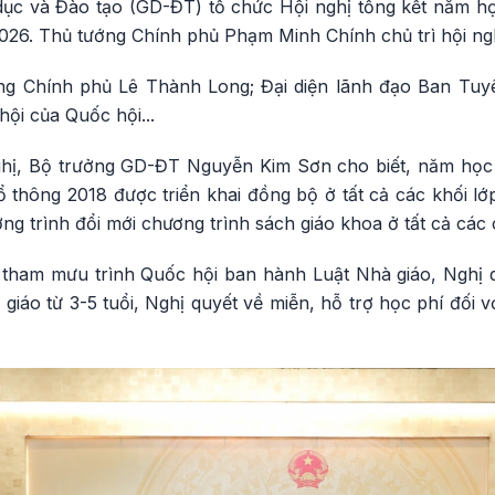
dục và Đào tạo (GD-ĐT) tổ chức Hội nghị tổng kết năm họ
26. Thủ tướng Chính phủ Phạm Minh Chính chủ trì hội ngh
g Chính phủ Lê Thành Long; Đại diện lãnh đạo Ban Tuy
ội của Quốc hội...
nghị, Bộ trưởng GD-ĐT Nguyễn Kim Sơn cho biết, năm học
 thông 2018 được triển khai đồng bộ ở tất cả các khối lớp,
g trình đổi mới chương trình sách giáo khoa ở tất cả các 
ham mưu trình Quốc hội ban hành Luật Nhà giáo, Nghị q
iáo từ 3-5 tuổi, Nghị quyết về miễn, hỗ trợ học phí đối 