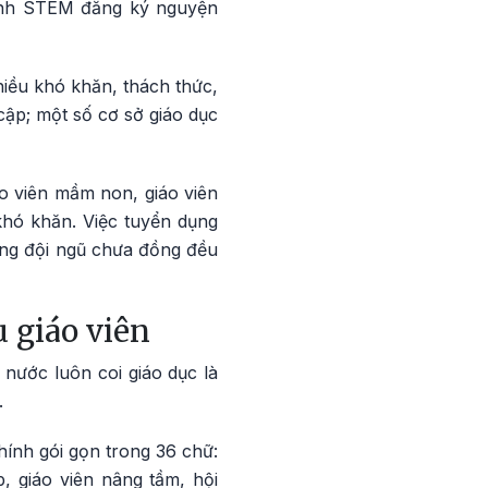
sinh STEM đăng ký nguyện
iều khó khăn, thách thức,
cập; một số cơ sở giáo dục
iáo viên mầm non, giáo viên
khó khăn. Việc tuyển dụng
ợng đội ngũ chưa đồng đều
u giáo viên
nước luôn coi giáo dục là
.
ính gói gọn trong 36 chữ:
, giáo viên nâng tầm, hội