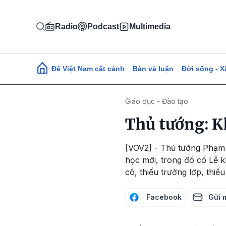
Nhảy đến nội dung
Radio
Podcast
Multimedia
Main navigation
Để Việt Nam cất cánh
Bàn và luận
Đời sống - X
Giáo dục - Đào tạo
Thủ tướng: Kh
[VOV2] - Thủ tướng Phạm 
học mới, trong đó có Lễ k
cô, thiếu trường lớp, thiếu
Facebook
Gửi 