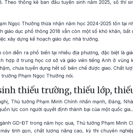
kể. Theo thống kê ban đầu tuyển sinh năm 2025, số thí 
ạm Ngọc Thưởng thừa nhận năm học 2024-2025 tồn tại nh
ình giáo dục phổ thông 2018 vẫn còn một số khó khăn, bất 
iệc xây dựng kế hoạch giáo dục nhà trường.
n còn diễn ra phổ biến tại nhiều địa phương, đặc biệt là g
h hợp ở trung học cơ sở và giáo viên tiếng Anh ở vùng 
hậm, chưa tuyển dụng hết số biên chế được giao. Chất lư
ứ trưởng Phạm Ngọc Thưởng nói.
inh thiếu trường, thiếu lớp, thiế
i nghị, Thủ tướng Phạm Minh Chính nhấn mạnh, Đảng, Nhà 
ồn lực con người quyết định thành bại của một quốc gia..
ngành GD-ĐT trong năm học qua, Thủ tướng Phạm Minh Ch
máy tinh gọn, chất lượng nâng cao, kỳ thi chuyên nghiệp