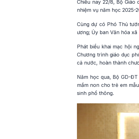
Chiều nay 22/8, Bộ Giáo 
nhiệm vụ năm học 2025-20
Cùng dự có Phó Thủ tướn
ương; Ủy ban Văn hóa xã h
Phát biểu khai mạc hội 
Chương trình giáo dục phổ
cả nước, hoàn thành chươn
Năm học qua, Bộ GD-ĐT t
mầm non cho trẻ em mẫu g
sinh phổ thông.