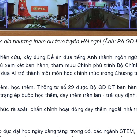
c địa phương tham dự trực tuyến Hội nghị (Ảnh: Bộ GD-
iên cứu, xây dựng Đề án đưa tiếng Anh thành ngôn ngữ 
hủ xem xét ban hành; tham mưu Chính phủ trình Bộ Chính
ó đưa AI trở thành một môn học chính thức trong Chương t
hêm, học thêm, Thông tư số 29 được Bộ GD-ĐT ban hành
rạng ép buộc học thêm, dạy thêm tràn lan - trái quy định.
hức rà soát, chấn chỉnh hoạt động dạy thêm ngoài nhà 
 dục đại học ngày càng tăng; trong đó, các ngành STEM, K