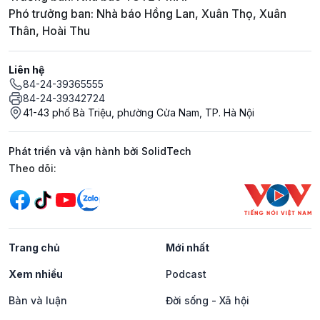
Phó trưởng ban: Nhà báo Hồng Lan, Xuân Thọ, Xuân
Thân, Hoài Thu
Liên hệ
84-24-39365555
84-24-39342724
41-43 phố Bà Triệu, phường Cửa Nam, TP. Hà Nội
Phát triển và vận hành bởi SolidTech
Mạng xã hội
Theo dõi:
Trang chủ
Mới nhất
Xem nhiều
Podcast
Bàn và luận
Đời sống - Xã hội