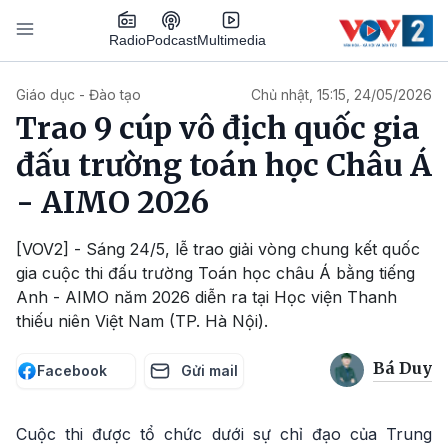
Nhảy đến nội dung
Podcast
Radio
Multimedia
Main navigation
Giáo dục - Đào tạo
Chủ nhật, 15:15, 24/05/2026
Trao 9 cúp vô địch quốc gia
đấu trường toán học Châu Á
- AIMO 2026
[VOV2] - Sáng 24/5, lễ trao giải vòng chung kết quốc
gia cuộc thi đấu trường Toán học châu Á bằng tiếng
Anh - AIMO năm 2026 diễn ra tại Học viện Thanh
thiếu niên Việt Nam (TP. Hà Nội).
Bá Duy
Facebook
Gửi mail
Cuộc thi được tổ chức dưới sự chỉ đạo của Trung