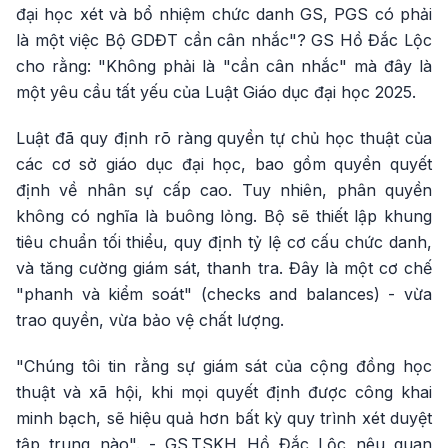
đại học xét và bổ nhiệm chức danh GS, PGS có phải
là một việc Bộ GDĐT cần cân nhắc"? GS Hồ Đắc Lộc
cho rằng: "Không phải là "cần cân nhắc" mà đây là
một yêu cầu tất yếu của Luật Giáo dục đại học 2025.
Luật đã quy định rõ ràng quyền tự chủ học thuật của
các cơ sở giáo dục đại học, bao gồm quyền quyết
định về nhân sự cấp cao. Tuy nhiên, phân quyền
không có nghĩa là buông lỏng. Bộ sẽ thiết lập khung
tiêu chuẩn tối thiểu, quy định tỷ lệ cơ cấu chức danh,
và tăng cường giám sát, thanh tra. Đây là một cơ chế
"phanh và kiểm soát" (checks and balances) - vừa
trao quyền, vừa bảo vệ chất lượng.
"Chúng tôi tin rằng sự giám sát của cộng đồng học
thuật và xã hội, khi mọi quyết định được công khai
minh bạch, sẽ hiệu quả hơn bất kỳ quy trình xét duyệt
tập trung nào". - GS.TSKH Hồ Đắc Lộc nêu quan