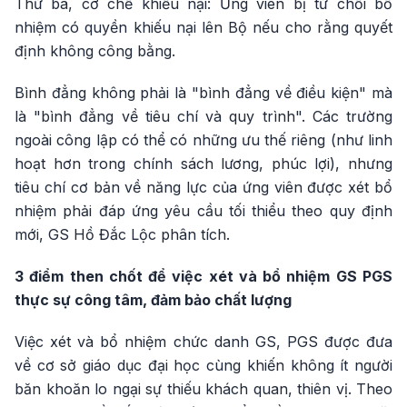
Thứ ba, cơ chế khiếu nại: Ứng viên bị từ chối bổ
nhiệm có quyền khiếu nại lên Bộ nếu cho rằng quyết
định không công bằng.
Bình đẳng không phải là "bình đẳng về điều kiện" mà
là "bình đẳng về tiêu chí và quy trình". Các trường
ngoài công lập có thể có những ưu thế riêng (như linh
hoạt hơn trong chính sách lương, phúc lợi), nhưng
tiêu chí cơ bản về năng lực của ứng viên được xét bổ
nhiệm phải đáp ứng yêu cầu tối thiểu theo quy định
mới, GS Hồ Đắc Lộc phân tích.
3 điểm then chốt để việc xét và bổ nhiệm GS PGS
thực sự công tâm, đảm bảo chất lượng
Việc xét và bổ nhiệm chức danh GS, PGS được đưa
về cơ sở giáo dục đại học cùng khiến không ít người
băn khoăn lo ngại sự thiếu khách quan, thiên vị. Theo