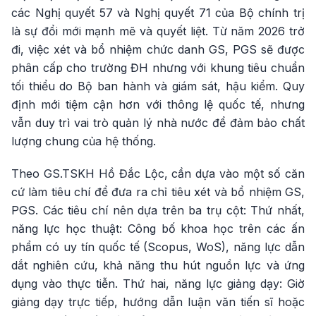
các Nghị quyết 57 và Nghị quyết 71 của Bộ chính trị
là sự đổi mới mạnh mẽ và quyết liệt. Từ năm 2026 trở
đi, việc xét và bổ nhiệm chức danh GS, PGS sẽ được
phân cấp cho trường ĐH nhưng với khung tiêu chuẩn
tối thiểu do Bộ ban hành và giám sát, hậu kiểm. Quy
định mới tiệm cận hơn với thông lệ quốc tế, nhưng
vẫn duy trì vai trò quản lý nhà nước để đảm bảo chất
lượng chung của hệ thống.
Theo GS.TSKH Hồ Đắc Lộc, cần dựa vào một số căn
cứ làm tiêu chí để đưa ra chỉ tiêu xét và bổ nhiệm GS,
PGS. Các tiêu chí nên dựa trên ba trụ cột: Thứ nhất,
năng lực học thuật: Công bố khoa học trên các ấn
phẩm có uy tín quốc tế (Scopus, WoS), năng lực dẫn
dắt nghiên cứu, khả năng thu hút nguồn lực và ứng
dụng vào thực tiễn. Thứ hai, năng lực giảng dạy: Giờ
giảng dạy trực tiếp, hướng dẫn luận văn tiến sĩ hoặc