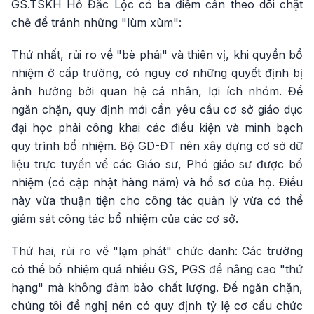
GS.TSKH Hồ Đắc Lộc có ba điểm cần theo dõi chặt
chẽ để tránh những "lùm xùm":
Thứ nhất, rủi ro về "bè phái" và thiên vị, khi quyền bổ
nhiệm ở cấp trường, có nguy cơ những quyết định bị
ảnh hưởng bởi quan hệ cá nhân, lợi ích nhóm. Để
ngăn chặn, quy định mới cần yêu cầu cơ sở giáo dục
đại học phải công khai các điều kiện và minh bạch
quy trình bổ nhiệm. Bộ GD-ĐT nên xây dựng cơ sở dữ
liệu trực tuyến về các Giáo sư, Phó giáo sư được bổ
nhiệm (có cập nhật hàng năm) và hồ sơ của họ. Điều
này vừa thuận tiện cho công tác quản lý vừa có thể
giám sát công tác bổ nhiệm của các cơ sở.
Thứ hai, rủi ro về "lạm phát" chức danh: Các trường
có thể bổ nhiệm quá nhiều GS, PGS để nâng cao "thứ
hạng" mà không đảm bảo chất lượng. Để ngăn chặn,
chúng tôi đề nghị nên có quy định tỷ lệ cơ cấu chức