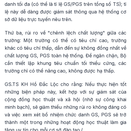
danh tối đa (có thể là tỉ lệ GS/PGS trên tổng số TS); tỉ
lệ này dễ dàng được giám sát thông qua hệ thống cơ
sở dữ liệu trực tuyến nêu trên.
Thứ ba, rủi ro về "chênh lệch chất lượng" giữa các
trường: Một trường có thể có tiêu chí cao, trường
khác có tiêu chí thấp, dẫn đến sự không đồng nhất về
chất lượng GS, PGS toàn hệ thống. Để ngăn chặn, Bộ
cần thiết lập khung tiêu chuẩn tối thiểu cứng, các
trường chỉ có thể nâng cao, không được hạ thấp.
GS.TS KH Hồ Đắc Lộc cho rằng: Nếu thực hiện tốt
những biện pháp này, kết hợp với sự giám sát của
cộng đồng học thuật và xã hội (nhờ sự công khai
minh bạch), sẽ giảm thiểu những rủi ro không đáng có
và việc xem xét bổ nhiệm chức danh GS, PGS sẽ trở
thành một trong những hoạt động học thuật làm gia
tăng uy tín cho mỗi cơ sở đào tạo./.