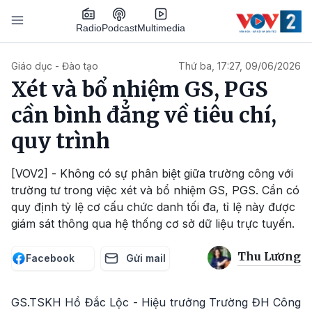
Nhảy đến nội dung
Podcast
Radio
Multimedia
Main navigation
Giáo dục - Đào tạo
Thứ ba, 17:27, 09/06/2026
Xét và bổ nhiệm GS, PGS
cần bình đẳng về tiêu chí,
quy trình
[VOV2] - Không có sự phân biệt giữa trường công với
trường tư trong việc xét và bổ nhiệm GS, PGS. Cần có
quy định tỷ lệ cơ cấu chức danh tối đa, tỉ lệ này được
giám sát thông qua hệ thống cơ sở dữ liệu trực tuyến.
Thu Lương
Facebook
Gửi mail
GS.TSKH Hồ Đắc Lộc - Hiệu trưởng Trường ĐH Công