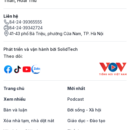
Thân, Hoài Thu
Liên hệ
84-24-39365555
84-24-39342724
41-43 phố Bà Triệu, phường Cửa Nam, TP. Hà Nội
Phát triển và vận hành bởi SolidTech
Mạng xã hội
Theo dõi:
Trang chủ
Mới nhất
Xem nhiều
Podcast
Bàn và luận
Đời sống - Xã hội
Xóa nhà tạm, nhà dột nát
Giáo dục - Đào tạo