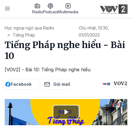
Nhảy đến nội dung
Podcast
Radio
Multimedia
Main navigation
Học ngoại ngữ qua Radio
Chủ nhật, 13:30,
Tiếng Pháp
01/01/2023
Tiếng Pháp nghe hiểu - Bài
10
[VOV2] - Bài 10: Tiếng Pháp nghe hiểu
VOV2
Facebook
Gửi mail
Play