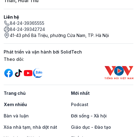
Thân, Hoài Thu
Liên hệ
84-24-39365555
84-24-39342724
41-43 phố Bà Triệu, phường Cửa Nam, TP. Hà Nội
Phát triển và vận hành bởi SolidTech
Mạng xã hội
Theo dõi:
Trang chủ
Mới nhất
Xem nhiều
Podcast
Bàn và luận
Đời sống - Xã hội
Xóa nhà tạm, nhà dột nát
Giáo dục - Đào tạo