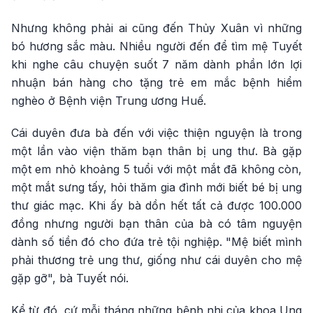
Nhưng không phải ai cũng đến Thủy Xuân vì những
bó hương sắc màu. Nhiều người đến để tìm mệ Tuyết
khi nghe câu chuyện suốt 7 năm dành phần lớn lợi
nhuận bán hàng cho tặng trẻ em mắc bệnh hiểm
nghèo ở Bệnh viện Trung ương Huế.
Cái duyên đưa bà đến với việc thiện nguyện là trong
một lần vào viện thăm bạn thân bị ung thư. Bà gặp
một em nhỏ khoảng 5 tuổi với một mắt đã không còn,
một mắt sưng tấy, hỏi thăm gia đình mới biết bé bị ung
thư giác mạc. Khi ấy bà dồn hết tất cả được 100.000
đồng nhưng người bạn thân của bà có tâm nguyện
dành số tiền đó cho đứa trẻ tội nghiệp. "Mệ biết mình
phải thương trẻ ung thư, giống như cái duyên cho mệ
gặp gỡ", bà Tuyết nói.
Kể từ đó, cứ mỗi tháng những bệnh nhi của khoa Ung