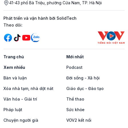
41-43 phố Bà Triệu, phường Cửa Nam, TP. Hà Nội
Phát triển và vận hành bởi SolidTech
Mạng xã hội
Theo dõi:
Trang chủ
Mới nhất
Xem nhiều
Podcast
Bàn và luận
Đời sống - Xã hội
Xóa nhà tạm, nhà dột nát
Giáo dục - Đào tạo
Văn hóa - Giải trí
Thể thao
Pháp luật
Sức khỏe
Chuyện người già
VOV2 kết nối