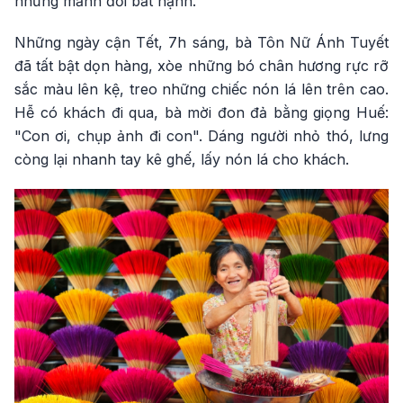
những mảnh đời bất hạnh.
Những ngày cận Tết, 7h sáng, bà Tôn Nữ Ánh Tuyết
đã tất bật dọn hàng, xòe những bó chân hương rực rỡ
sắc màu lên kệ, treo những chiếc nón lá lên trên cao.
Hễ có khách đi qua, bà mời đon đả bằng giọng Huế:
"Con ơi, chụp ảnh đi con". Dáng người nhỏ thó, lưng
còng lại nhanh tay kê ghế, lấy nón lá cho khách.