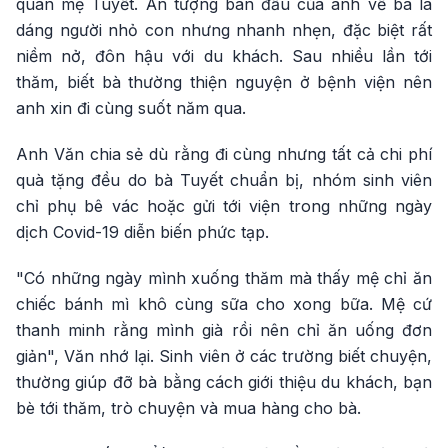
quán mệ Tuyết. Ấn tượng ban đầu của anh về bà là
dáng người nhỏ con nhưng nhanh nhẹn, đặc biệt rất
niềm nở, đôn hậu với du khách. Sau nhiều lần tới
thăm, biết bà thường thiện nguyện ở bệnh viện nên
anh xin đi cùng suốt năm qua.
Anh Văn chia sẻ dù rằng đi cùng nhưng tất cả chi phí
quà tặng đều do bà Tuyết chuẩn bị, nhóm sinh viên
chỉ phụ bê vác hoặc gửi tới viện trong những ngày
dịch Covid-19 diễn biến phức tạp.
"Có những ngày mình xuống thăm mà thấy mệ chỉ ăn
chiếc bánh mì khô cùng sữa cho xong bữa. Mệ cứ
thanh minh rằng mình già rồi nên chỉ ăn uống đơn
giản", Văn nhớ lại. Sinh viên ở các trường biết chuyện,
thường giúp đỡ bà bằng cách giới thiệu du khách, bạn
bè tới thăm, trò chuyện và mua hàng cho bà.