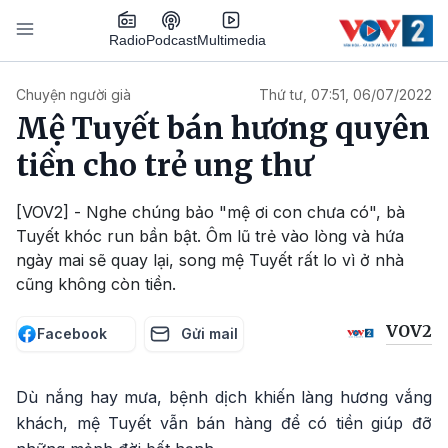
Nhảy đến nội dung
Podcast
Radio
Multimedia
Main navigation
Chuyện người già
Thứ tư, 07:51, 06/07/2022
Mệ Tuyết bán hương quyên
tiền cho trẻ ung thư
[VOV2] - Nghe chúng bảo "mệ ơi con chưa có", bà
Tuyết khóc run bần bật. Ôm lũ trẻ vào lòng và hứa
ngày mai sẽ quay lại, song mệ Tuyết rất lo vì ở nhà
cũng không còn tiền.
VOV2
Facebook
Gửi mail
Dù nắng hay mưa, bệnh dịch khiến làng hương vắng
khách, mệ Tuyết vẫn bán hàng để có tiền giúp đỡ