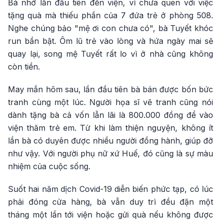
Bà nhớ lần đầu tiên đến viện, vì chưa quen với việc
tặng quà mà thiếu phần của 7 đứa trẻ ở phòng 508.
Nghe chúng bảo "mệ ơi con chưa có", bà Tuyết khóc
run bần bật. Ôm lũ trẻ vào lòng và hứa ngày mai sẽ
quay lại, song mệ Tuyết rất lo vì ở nhà cũng không
còn tiền.
May mắn hôm sau, lần đầu tiên bà bán được bốn bức
tranh cùng một lúc. Người họa sĩ vẽ tranh cũng nói
dành tặng bà cả vốn lẫn lãi là 800.000 đồng để vào
viện thăm trẻ em. Từ khi làm thiện nguyện, không ít
lần bà có duyên được nhiều người đồng hành, giúp đỡ
như vậy. Với người phụ nữ xứ Huế, đó cũng là sự màu
nhiệm của cuộc sống.
Suốt hai năm dịch Covid-19 diễn biến phức tạp, có lúc
phải đóng cửa hàng, bà vẫn duy trì đều đặn một
tháng một lần tới viện hoặc gửi quà nếu không được