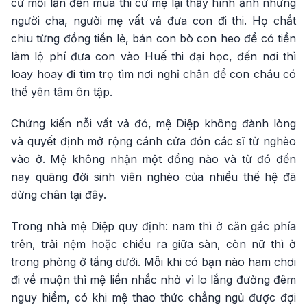
cứ mỗi lần đến mùa thi cử mệ lại thấy hình ảnh những
người cha, người mẹ vất vả đưa con đi thi. Họ chắt
chiu từng đồng tiền lẻ, bán con bò con heo để có tiền
làm lộ phí đưa con vào Huế thi đại học, đến nơi thì
loay hoay đi tìm trọ tìm nơi nghỉ chân để con cháu có
thể yên tâm ôn tập.
Chứng kiến nỗi vất vả đó, mệ Diệp không đành lòng
và quyết định mở rộng cánh cửa đón các sĩ tử nghèo
vào ở. Mệ không nhận một đồng nào và từ đó đến
nay quãng đời sinh viên nghèo của nhiều thế hệ đã
dừng chân tại đây.
Trong nhà mệ Diệp quy định: nam thì ở căn gác phía
trên, trải nệm hoặc chiếu ra giữa sàn, còn nữ thì ở
trong phòng ở tầng dưới. Mỗi khi có bạn nào ham chơi
đi về muộn thì mệ liền nhắc nhở vì lo lắng đường đêm
nguy hiểm, có khi mệ thao thức chẳng ngủ được đợi