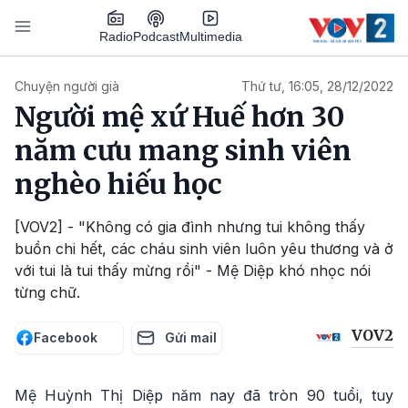
Nhảy đến nội dung
Podcast
Radio
Multimedia
Main navigation
Chuyện người già
Thứ tư, 16:05, 28/12/2022
Người mệ xứ Huế hơn 30
năm cưu mang sinh viên
nghèo hiếu học
[VOV2] - "Không có gia đình nhưng tui không thấy
buồn chi hết, các cháu sinh viên luôn yêu thương và ở
với tui là tui thấy mừng rồi" - Mệ Diệp khó nhọc nói
từng chữ.
VOV2
Facebook
Gửi mail
Mệ Huỳnh Thị Diệp năm nay đã tròn 90 tuổi, tuy