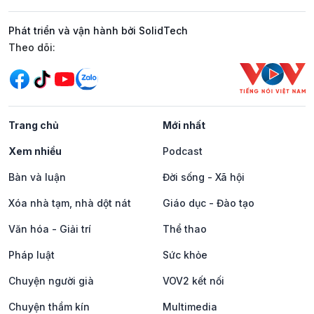
Phát triển và vận hành bởi SolidTech
Mạng xã hội
Theo dõi:
Trang chủ
Mới nhất
Xem nhiều
Podcast
Bàn và luận
Đời sống - Xã hội
Xóa nhà tạm, nhà dột nát
Giáo dục - Đào tạo
Văn hóa - Giải trí
Thể thao
Pháp luật
Sức khỏe
Chuyện người già
VOV2 kết nối
Chuyện thầm kín
Multimedia