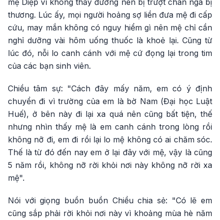
mệ Diệp vì không thấy đường nên bị trượt chân ngã bị
thương. Lúc ấy, mọi người hoảng sợ liền đưa mệ đi cấp
cứu, may mắn không có nguy hiểm gì nên mệ chỉ cần
nghỉ dưỡng vài hôm uống thuốc là khoẻ lại. Cũng từ
lúc đó, nỗi lo canh cánh với mệ cứ đọng lại trong tim
của các bạn sinh viên.
Chiều tâm sự: "Cách đây mấy năm, em có ý định
chuyển đi vì trường của em là bờ Nam (Đại học Luật
Huế), ở bên này đi lại xa quá nên cũng bất tiện, thế
nhưng nhìn thấy mệ là em canh cánh trong lòng rồi
không nỡ đi, em đi rồi lại lo mệ không có ai chăm sóc.
Thế là từ đó đến nay em ở lại đây với mệ, vậy là cũng
5 năm rồi, không nỡ rời khỏi nơi này không nỡ rời xa
mệ".
Nói với giọng buồn buồn Chiều chia sẻ: "Có lẽ em
cũng sắp phải rời khỏi nơi này vì khoảng mùa hè năm