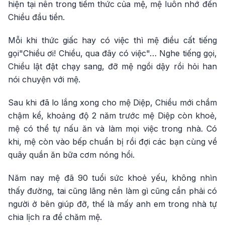
hiện tại nên trong tiềm thức của mệ, mệ luôn nhớ đến
Chiều đầu tiền.
Mỗi khi thức giấc hay có việc thì mệ điều cất tiếng
gọi"Chiều ơi! Chiều, qua đây có việc"… Nghe tiếng gọi,
Chiều lật đật chạy sang, đỡ mệ ngồi dậy rồi hỏi han
nói chuyện với mệ.
Sau khi đã lo lắng xong cho mệ Diệp, Chiều mới chầm
chậm kể, khoảng độ 2 năm trước mệ Diệp còn khoẻ,
mệ có thể tự nấu ăn và làm mọi việc trong nhà. Có
khi, mệ còn vào bếp chuẩn bị rồi đợi các bạn cùng về
quây quần ăn bữa cơm nóng hổi.
Năm nay mệ đã 90 tuổi sức khoẻ yếu, không nhìn
thấy đường, tai cũng lãng nên làm gì cũng cần phải có
người ở bên giúp đỡ, thế là mấy anh em trong nhà tự
chia lịch ra để chăm mệ.