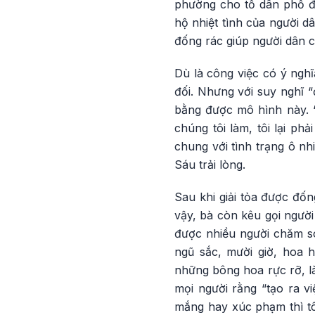
phường cho tổ dân phố đ
hộ nhiệt tình của người d
đống rác giúp người dân 
Dù là công việc có ý ngh
đối. Nhưng với suy nghĩ 
bằng được mô hình này. “
chúng tôi làm, tôi lại ph
chung với tình trạng ô nh
Sáu trải lòng.
Sau khi giải tỏa được đố
vậy, bà còn kêu gọi ngườ
được nhiều người chăm só
ngũ sắc, mười giờ, hoa 
những bông hoa rực rỡ, là
mọi người rằng “tạo ra vi
mắng hay xúc phạm thì tô