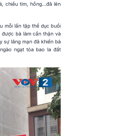
, chiều tím, hồng…đã lên
 mỗi lần tập thể dục buổi
u được bà làm cẩn thận và
y sự lãng mạn đã khiến bà
gào ngạt tỏa bao la đất