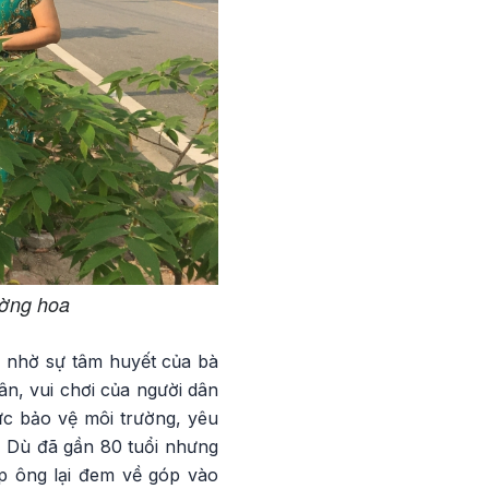
ường hoa
g, nhờ sự tâm huyết của bà
n, vui chơi của người dân
ức bảo vệ môi trường, yêu
. Dù đã gần 80 tuổi nhưng
ẹp ông lại đem về góp vào