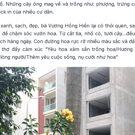
ố. Những cây ông mag về và trồng như: phượng, trứng cá
eck in của nhiều cư dân.
anh, sạch, đẹp, bà Vương Hồng Hiển lại có thói quen, sau
i để chăm sóc vườn hoa. Từ cắt tỉa, nhổ cỏ, tưới cây…đề
hích hàng ngày. Con đường hoa rực rỡ nhiều màu sắc và đầ
 thơ đầy cảm xúc “Yêu hoa xăm sắn trồng hoa/Hương n
 lòng người/Thêm yêu cuộc sống, nụ cười như hoa”