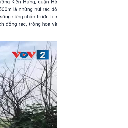
hường Kiến Hưng, quận Hà
 500m là những núi rác đồ
 sừng sững chắn trước tòa
ch đống rác, trồng hoa và