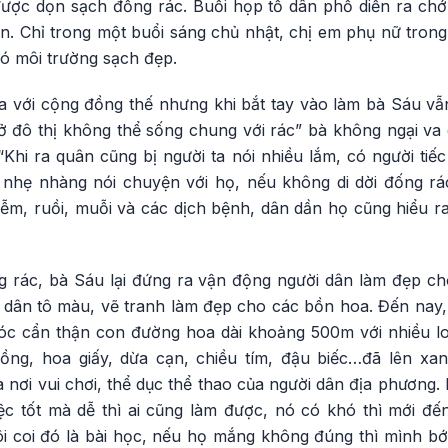
ược dọn sạch đống rác. Buổi họp tổ dân phố diễn ra ch
ân. Chỉ trong một buổi sáng chủ nhật, chị em phụ nữ tron
có môi trường sạch đẹp.
ĩa với cộng đồng thế nhưng khi bắt tay vào làm bà Sáu vẫ
“ở đô thị không thể sống chung với rác” bà không ngại va
Khi ra quân cũng bị người ta nói nhiều lắm, có người ti
ải nhẹ nhàng nói chuyện với họ, nếu không di dời đống rá
iễm, ruồi, muỗi và các dịch bệnh, dân dần họ cũng hiểu r
ng rác, bà Sáu lại đứng ra vận động người dân làm đẹp c
i dân tô màu, vẽ tranh làm đẹp cho các bồn hoa. Đến nay
c cẩn thận con đường hoa dài khoảng 500m với nhiều lo
hồng, hoa giấy, dừa cạn, chiều tím, đậu biếc…đã lên xa
 nơi vui chơi, thể dục thể thao của người dân địa phương.
ệc tốt mà dễ thì ai cũng làm được, nó có khó thì mới đến
i coi đó là bài học, nếu họ mắng không đúng thì mình bớt