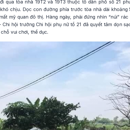
p đi qua tòa nhà 19T2 và 19T3 thuộc tổ dân phố số 21 p
 khó chịu. Dọc con đường phía trước tòa nhà dài khoảng
 mất mỹ quan đô thị. Hàng ngày, phải đứng nhìn “núi” rác
 Chi hội trưởng Chi hội phụ nữ tổ 21 đã quyết tâm dọn sạ
chỗ vui chơi, thể dục.