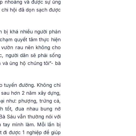
ớp nhoáng và được sự ủng
g chi hội đã dọn sạch được
n bị khá nhiều người phản
 chạm quyết tâm thực hiện
ếc vườn rau nên không cho
c, người dân sẽ phải sống
a và ủng hộ chúng tôi”- bà
ho tuyến đường. Không chỉ
, sau hơn 2 năm xây dựng,
ại như: phượng, trứng cá,
nh tốt, đua nhau bung nở
 Bà Sáu vẫn thường nói với
 tay mình làm. Mỗi lần bị
 đi được 1 nghiệp để giúp