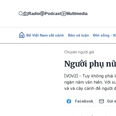
Nhảy đến nội dung
Radio
Podcast
Multimedia
Main navigation
Để Việt Nam cất cánh
Bàn và luận
Đời sống - X
Chuyện người già
Người phụ nữ
[VOV2] - Tuy không phải 
ngàn năm văn hiến. Với su
và và cây cảnh để người d
Facebook
Gửi 