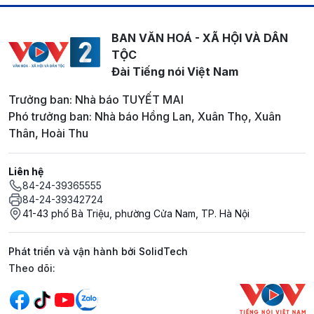
BAN VĂN HOÁ - XÃ HỘI VÀ DÂN
TỘC
Đài Tiếng nói Việt Nam
Trưởng ban: Nhà báo TUYẾT MAI
Phó trưởng ban: Nhà báo Hồng Lan, Xuân Thọ, Xuân
Thân, Hoài Thu
Liên hệ
84-24-39365555
84-24-39342724
41-43 phố Bà Triệu, phường Cửa Nam, TP. Hà Nội
Phát triển và vận hành bởi SolidTech
Mạng xã hội
Theo dõi: