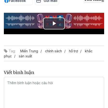
Facebook
Gửi mail
Play
Video
Tag:
Miền Trung
chính sách
hỗ trợ
khắc
phục
sản xuất
Viết bình luận