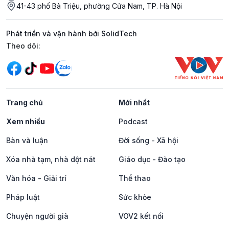
41-43 phố Bà Triệu, phường Cửa Nam, TP. Hà Nội
Phát triển và vận hành bởi SolidTech
Mạng xã hội
Theo dõi:
Trang chủ
Mới nhất
Xem nhiều
Podcast
Bàn và luận
Đời sống - Xã hội
Xóa nhà tạm, nhà dột nát
Giáo dục - Đào tạo
Văn hóa - Giải trí
Thể thao
Pháp luật
Sức khỏe
Chuyện người già
VOV2 kết nối