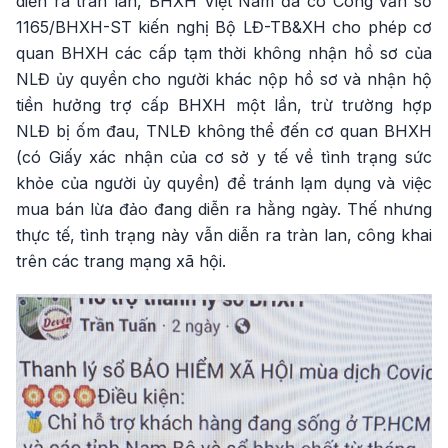
diễn ra tràn lan, BHXH Việt Nam đã có Công văn số
1165/BHXH-ST kiến nghị Bộ LĐ-TB&XH cho phép cơ
quan BHXH các cấp tạm thời không nhận hồ sơ của
NLĐ ủy quyền cho người khác nộp hồ sơ và nhận hộ
tiền hưởng trợ cấp BHXH một lần, trừ trường hợp
NLĐ bị ốm đau, TNLĐ không thể đến cơ quan BHXH
(có Giấy xác nhận của cơ sở y tế về tình trạng sức
khỏe của người ủy quyền) để tránh lạm dụng và việc
mua bán lừa đảo đang diễn ra hằng ngày. Thế nhưng
thực tế, tình trạng này vẫn diễn ra tràn lan, công khai
trên các trang mạng xã hội.