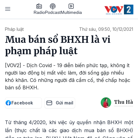
Nhảy đến nội dung
Podcast
Radio
Multimedia
Main navigation
Pháp luật
Thứ sáu, 09:50, 10/12/2021
Mua bán sổ BHXH là vi
phạm pháp luật
[VOV2] - Dịch Covid - 19 diễn biến phức tạp, không ít
người lao động bị mất việc làm, đời sống gặp nhiều
khó khăn. Có những người đã cầm cố, thế chấp hoặc
bán sổ BHXH.
Thu Hà
Facebook
Gửi mail
Từ tháng 4/2020, khi việc ủy quyền nhận BHXH một
lần (thực chất là các giao dịch mua bán sổ BHXH)