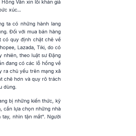
Hồng Vân xin lỗi khán giả
ức xúc...
ng ta có những hành lang
dùng. Đối với mua bán hàng
ật có quy định chặt chẽ về
hopee, Lazada, Tiki, do có
y nhiên, theo luật sư Đặng
ẫn đang có các lỗ hổng về
ảy ra chủ yếu trên mạng xã
ặt chẽ hơn và quy rõ trách
u dùng.
rang bị những kiến thức, kỹ
ên, cần lựa chọn những nhà
 tay, nhìn tận mắt". Người