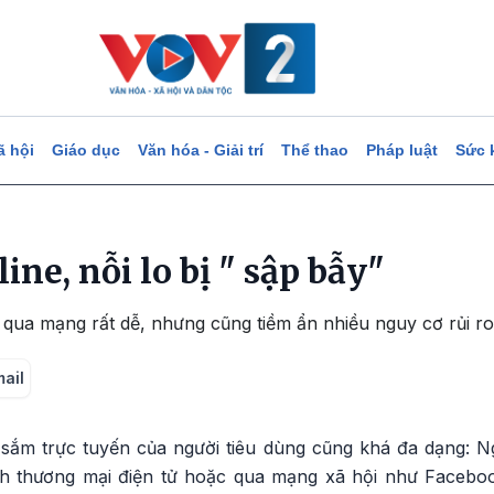
ã hội
Giáo dục
Văn hóa - Giải trí
Thể thao
Pháp luật
Sức 
ine, nỗi lo bị " sập bẫy"
qua mạng rất dễ, nhưng cũng tiềm ẩn nhiều nguy cơ rủi ro
mail
sắm trực tuyến của người tiêu dùng cũng khá đa dạng: N
ch thương mại điện tử hoặc qua mạng xã hội như Facebo