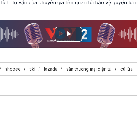
tích, tư vấn của chuyên gia liên quan tới bảo vệ quyền lợi 
Play
Video
shopee
tiki
lazada
sàn thương mại điện tử
cú lừa