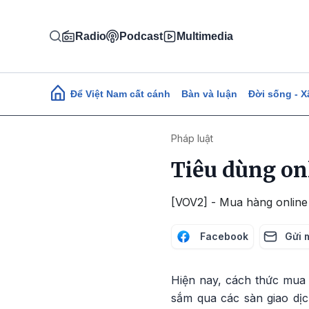
Nhảy đến nội dung
Radio
Podcast
Multimedia
Main navigation
Để Việt Nam cất cánh
Bàn và luận
Đời sống - X
Pháp luật
Tiêu dùng onl
[VOV2] - Mua hàng online 
Facebook
Gửi 
Hiện nay, cách thức mua 
sắm qua các sàn giao dị