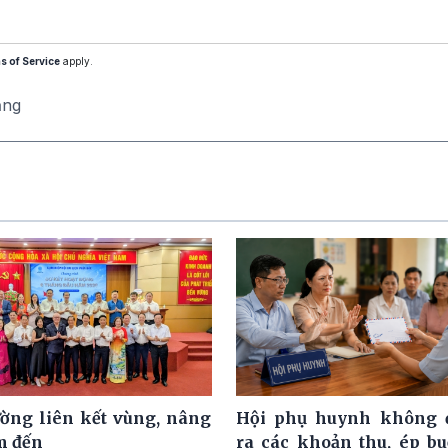
s of Service
apply.
ăng
ờng liên kết vùng, nâng
Hội phụ huynh không đ
m đến
ra các khoản thu, ép b