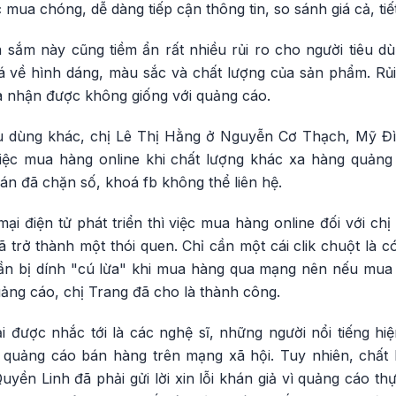
mua chóng, dễ dàng tiếp cận thông tin, so sánh giá cả, tiế
 sắm này cũng tiềm ẩn rất nhiều rủi ro cho người tiêu dù
á về hình dáng, màu sắc và chất lượng của sản phẩm. Rủi 
a nhận được không giống với quảng cáo.
êu dùng khác, chị Lê Thị Hằng ở Nguyễn Cơ Thạch, Mỹ Đ
việc mua hàng online khi chất lượng khác xa hàng quảng
án đã chặn số, khoá fb không thể liên hệ.
mại điện tử phát triển thì việc mua hàng online đối với 
 trở thành một thói quen. Chỉ cần một cái clik chuột là 
lần bị dính "cú lừa" khi mua hàng qua mạng nên nếu mua
ảng cáo, chị Trang đã cho là thành công.
 được nhắc tới là các nghệ sĩ, những người nổi tiếng h
p quảng cáo bán hàng trên mạng xã hội. Tuy nhiên, chất
uyền Linh đã phải gửi lời xin lỗi khán giả vì quảng cáo 