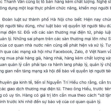
c Thanh Vân cũng bị tố bán hàng kém chất lượng. Nghệ sĩ 
ông dụng một loại thực phẩm chức năng, khiến mọi người b
 Đoàn luật sư thành phố Hà Nội cho biết: Hiện nay chú
ợi người tiêu dùng, như luật bảo vệ quyền lợi người tiêu 
 mại điện tử. Đối với các sàn thương mại điện tử, pháp lu
uản lý. Những sai phạm trên các sàn thương mại lớn như S
 của cơ quan nhà nước nên cũng dễ phát hiện và xử lý. Tu
h qua các mạng xã hội như Facebook, Zalo, ở Việt Nam v
dùng mua phải hàng giả, hàng nhái, hàng kém chất lượng x
quan quản lý cần phải tạo ra hành lang pháp lý, quản lý ch
g gian nền tảng mạng xã hội để bảo về quyền lợi người tiê
huyên gia kinh tế, tiến sĩ Nguyễn Trí Hiếu cho rằng, cần t
các giao dịch thương mại điện tử. Theo ông Hiếu, trước ti
g có uy tín. Hàng có giá trị lớn cần mua theo cách "sờ tận
ình trước khi nhờ đến sự bảo vệ của cơ quan quản lý.