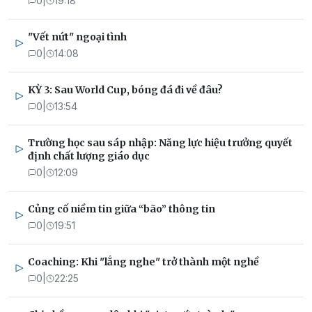
0
|
19:18
"Vết nứt" ngoại tình
0
|
14:08
KỲ 3: Sau World Cup, bóng đá đi về đâu?
0
|
13:54
Trường học sau sáp nhập: Năng lực hiệu trưởng quyết
định chất lượng giáo dục
0
|
12:09
Củng cố niềm tin giữa “bão” thông tin
0
|
19:51
Coaching: Khi "lắng nghe" trở thành một nghề
0
|
22:25