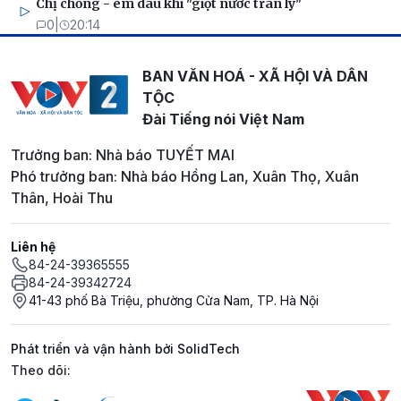
Chị chồng - em dâu khi "giọt nước tràn ly"
0
|
20:14
BAN VĂN HOÁ - XÃ HỘI VÀ DÂN
TỘC
Đài Tiếng nói Việt Nam
Trưởng ban: Nhà báo TUYẾT MAI
Phó trưởng ban: Nhà báo Hồng Lan, Xuân Thọ, Xuân
Thân, Hoài Thu
Liên hệ
84-24-39365555
84-24-39342724
41-43 phố Bà Triệu, phường Cửa Nam, TP. Hà Nội
Phát triển và vận hành bởi SolidTech
Mạng xã hội
Theo dõi: