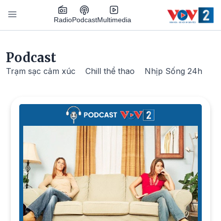
Nhảy đến nội dung
Podcast
Radio
Multimedia
Main navigation
Podcast
Trạm sạc cảm xúc
Chill thể thao
Nhịp Sống 24h