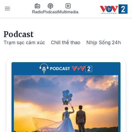
Nhảy đến nội dung
Podcast
Radio
Multimedia
Main navigation
Podcast
Trạm sạc cảm xúc
Chill thể thao
Nhịp Sống 24h