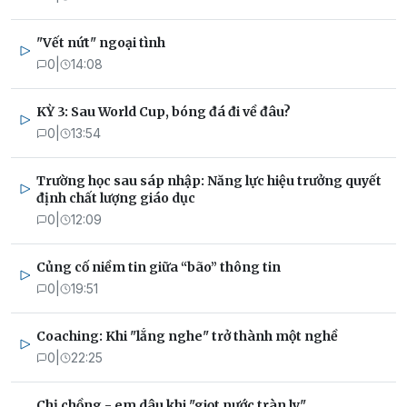
"Vết nứt" ngoại tình
0
|
14:08
KỲ 3: Sau World Cup, bóng đá đi về đâu?
0
|
13:54
Trường học sau sáp nhập: Năng lực hiệu trưởng quyết
định chất lượng giáo dục
0
|
12:09
Củng cố niềm tin giữa “bão” thông tin
0
|
19:51
Coaching: Khi "lắng nghe" trở thành một nghề
0
|
22:25
Chị chồng - em dâu khi "giọt nước tràn ly"