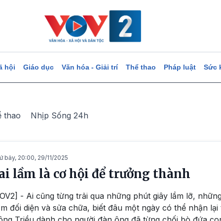
ã hội
Giáo dục
Văn hóa - Giải trí
Thể thao
Pháp luật
Sức 
ể thao
Nhịp Sống 24h
ứ bảy, 20:00, 29/11/2025
ai lầm là cơ hội để trưởng thành
OV2] - Ai cũng từng trải qua những phút giây lầm lỡ, những
m đối diện và sửa chữa, biết đâu một ngày có thể nhận lại t
ng Triều dành cho người đàn ông đã từng chối bò đứa co