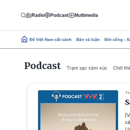
Nhảy đến nội dung
Radio
Podcast
Multimedia
Main navigation
Để Việt Nam cất cánh
Bàn và luận
Đời sống - X
Podcast
Trạm sạc cảm xúc
Chill th
Th
S
[V
cả
Uô