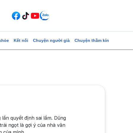
khỏe
Kết nối
Chuyện người già
Chuyện thầm kín
 lần quyết định sai lầm. Dũng
rái ngọt là gợi ý của nhà văn
n của mình.