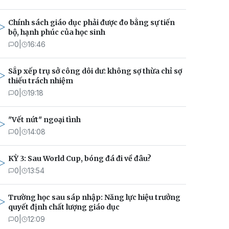
Chính sách giáo dục phải được đo bằng sự tiến
bộ, hạnh phúc của học sinh
0
|
16:46
Sắp xếp trụ sở công dôi dư: không sợ thừa chỉ sợ
thiếu trách nhiệm
0
|
19:18
"Vết nứt" ngoại tình
0
|
14:08
KỲ 3: Sau World Cup, bóng đá đi về đâu?
0
|
13:54
Trường học sau sáp nhập: Năng lực hiệu trưởng
quyết định chất lượng giáo dục
0
|
12:09