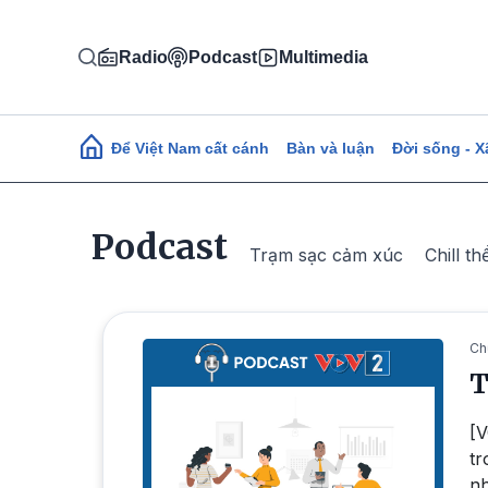
Nhảy đến nội dung
Radio
Podcast
Multimedia
Main navigation
Để Việt Nam cất cánh
Bàn và luận
Đời sống - X
Podcast
Trạm sạc cảm xúc
Chill th
Ch
T
[V
tr
nh