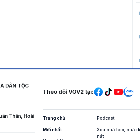
Mạng xã hội
VÀ DÂN TỘC
Theo dõi VOV2 tại:
uân Thân, Hoài
Trang chủ
Podcast
Mới nhất
Xóa nhà tạm, nhà d
nát