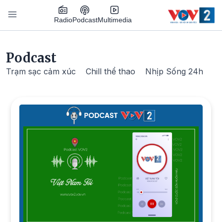
Nhảy đến nội dung
Podcast
Radio
Multimedia
Main navigation
Podcast
Trạm sạc cảm xúc
Chill thể thao
Nhịp Sống 24h