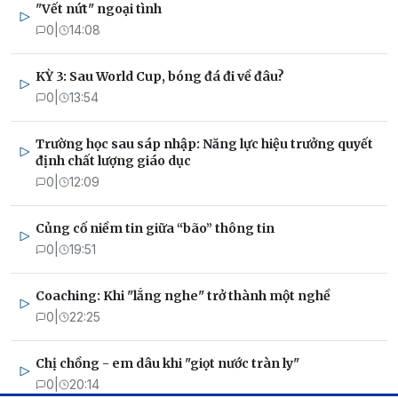
"Vết nứt" ngoại tình
0
|
14:08
KỲ 3: Sau World Cup, bóng đá đi về đâu?
0
|
13:54
Trường học sau sáp nhập: Năng lực hiệu trưởng quyết
định chất lượng giáo dục
0
|
12:09
Củng cố niềm tin giữa “bão” thông tin
0
|
19:51
Coaching: Khi "lắng nghe" trở thành một nghề
0
|
22:25
Chị chồng - em dâu khi "giọt nước tràn ly"
0
|
20:14