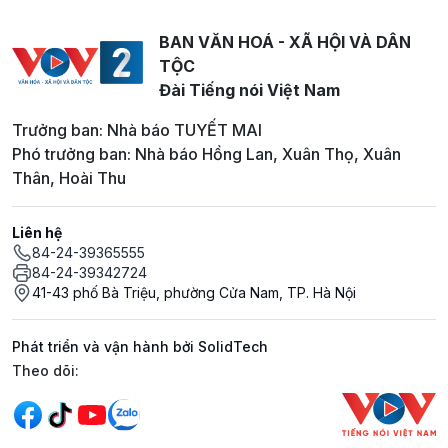
BAN VĂN HOÁ - XÃ HỘI VÀ DÂN
TỘC
Đài Tiếng nói Việt Nam
Trưởng ban: Nhà báo TUYẾT MAI
Phó trưởng ban: Nhà báo Hồng Lan, Xuân Thọ, Xuân
Thân, Hoài Thu
Liên hệ
84-24-39365555
84-24-39342724
41-43 phố Bà Triệu, phường Cửa Nam, TP. Hà Nội
Phát triển và vận hành bởi SolidTech
Mạng xã hội
Theo dõi: