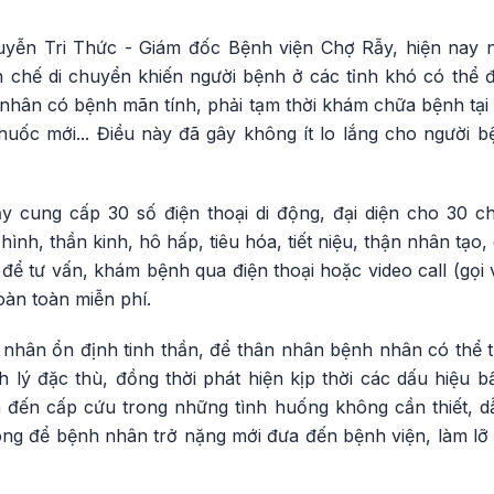
uyễn Tri Thức - Giám đốc Bệnh viện Chợ Rẫy, hiện nay n
ạn chế di chuyển khiến người bệnh ở các tỉnh khó có thể
 nhân có bệnh mãn tính, phải tạm thời khám chữa bệnh tại
 thuốc mới... Điều này đã gây không ít lo lắng cho người
y cung cấp 30 số điện thoại di động, đại diện cho 30 chu
ình, thần kinh, hô hấp, tiêu hóa, tiết niệu, thận nhân tạ
ể tư vấn, khám bệnh qua điện thoại hoặc video call (gọi 
oàn toàn miễn phí.
nhân ổn định tinh thần, để thân nhân bệnh nhân có thể
 lý đặc thù, đồng thời phát hiện kịp thời các dấu hiệu b
 đến cấp cứu trong những tình huống không cần thiết, 
g để bệnh nhân trở nặng mới đưa đến bệnh viện, làm lỡ th