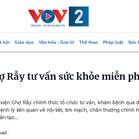
ã hội
Giáo dục
Văn hóa - Giải trí
Thể thao
Pháp luật
Sức 
ợ Rẫy tư vấn sức khỏe miễn ph
viện Chợ Rẫy chính thức tổ chức tư vấn, khám bệnh qua đi
h lý liên quan về nội tiết, tim mạch, chấn thương chỉnh h
ân tạo...
mail