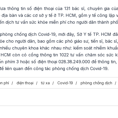
a thông tin số điện thoại của 131 bác sĩ, chuyên gia c
địa bàn và các cơ sở y tế ở TP. HCM, gồm y tế công lập v
iến dịch tư vấn sức khỏe miễn phí cho người dân thành ph
 phòng chống dịch Covid-19, mới đây, Sở Y tế TP. HCM đ
e cho người dân, bao gồm các phó giáo sư, tiến sĩ, bác sĩ
nhiều chuyên khoa khác nhau như: kiểm soát nhiễm khuẩn,
P. HCM còn có cổng thông tin 1022 tư vấn chăm sóc sức 
ấn phím 3 hoặc số điện thoại 028.38.249.000 để thông tin
 liên quan đến công tác phòng chống dịch Covid-19.
ễn phí
điện thoại
từ xa
Covid-19
phòng chống dịch