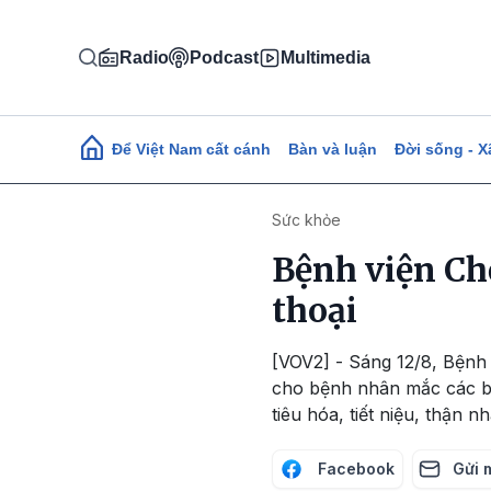
Nhảy đến nội dung
Radio
Podcast
Multimedia
Main navigation
Để Việt Nam cất cánh
Bàn và luận
Đời sống - X
Sức khỏe
Bệnh viện Ch
thoại
[VOV2] - Sáng 12/8, Bệnh 
cho bệnh nhân mắc các bện
tiêu hóa, tiết niệu, thận nh
Facebook
Gửi 