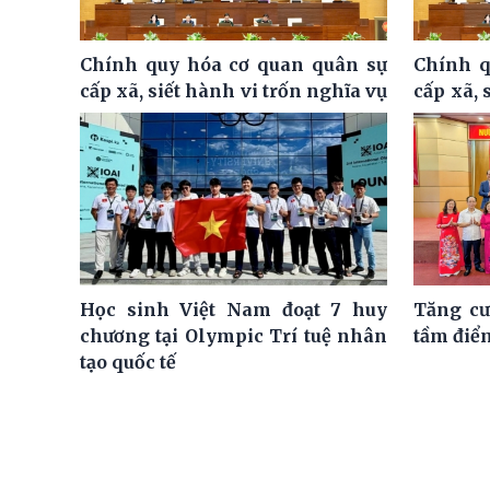
Chính quy hóa cơ quan quân sự
Chính q
cấp xã, siết hành vi trốn nghĩa vụ
cấp xã, 
Học sinh Việt Nam đoạt 7 huy
Tăng cư
chương tại Olympic Trí tuệ nhân
tầm điể
tạo quốc tế