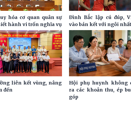
uy hóa cơ quan quân sự
Đình Bắc lập cú đúp, 
siết hành vi trốn nghĩa vụ
vào bán kết với ngôi nhấ
ờng liên kết vùng, nâng
Hội phụ huynh không đ
m đến
ra các khoản thu, ép b
góp