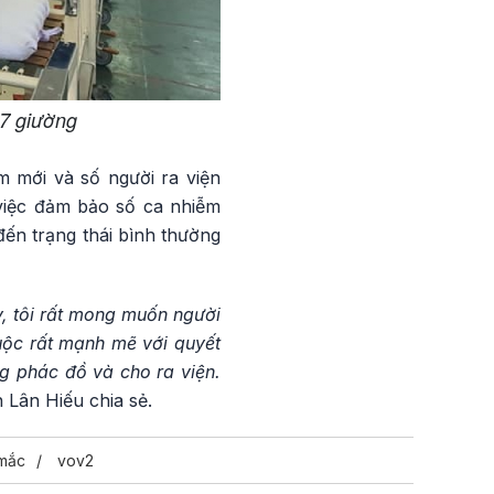
7 giường
 mới và số người ra viện
việc đảm bảo số ca nhiễm
ến trạng thái bình thường
y, tôi rất mong muốn người
uộc rất mạnh mẽ với quyết
g phác đồ và cho ra viện.
Lân Hiếu chia sẻ.
mắc
vov2