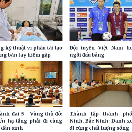
 kỹ thuật vi phẫu tái tạo
Đội tuyển Việt Nam hư
ơng bàn tay hiếm gặp
ngôi đầu bảng
ành đai 5 - Vùng thủ đô:
Thành lập thành ph
iển hạ tầng phải đi cùng
Ninh, Bắc Ninh: Danh x
 dân sinh
đi cùng chất lượng sống