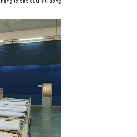
 nặng tổ cấp cứu lưu động