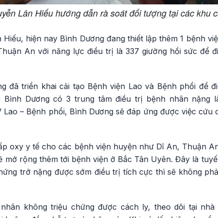
ễn Lân Hiếu hướng dẫn rà soát đối tượng tại các khu cá
iếu, hiện nay Bình Dương đang thiết lập thêm 1 bệnh viện
huận An với năng lực điều trị là 337 giường hồi sức để đ
g đã triển khai cải tạo Bệnh viện Lao và Bệnh phổi để đ
n Bình Dương có 3 trung tâm điều trị bệnh nhân nặng 
Lao – Bệnh phổi, Bình Dương sẽ đáp ứng được việc cứu
cấp oxy y tế cho các bệnh viện huyện như Dĩ An, Thuận A
sẽ mở rộng thêm tới bệnh viện ở Bắc Tân Uyên. Đây là tuyến
ứng trở nặng được sớm điều trị tích cực thì sẽ không phả
hân không triệu chứng được cách ly, theo dõi tại nhà