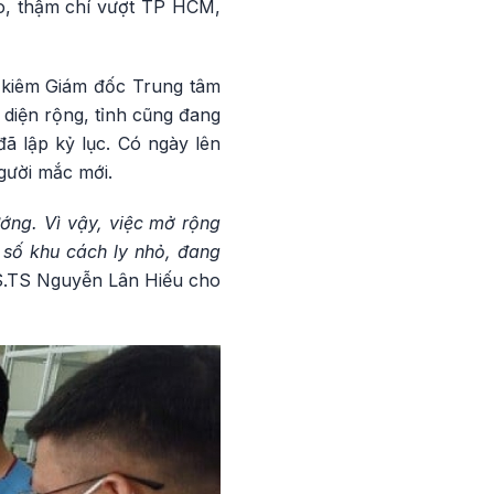
o, thậm chí vượt TP HCM,
 kiêm Giám đốc Trung tâm
 diện rộng, tỉnh cũng đang
ã lập kỷ lục. Có ngày lên
gười mắc mới.
ớng. Vì vậy, việc mở rộng
p số khu cách ly nhỏ, đang
S.TS Nguyễn Lân Hiếu cho