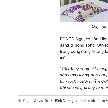
Quy mô 
PGS.TS Nguyễn Lân Hiếu 
đang đi song song. Quyế
trong cộng đồng không tăn
mới.
"Tôi rất hy vọng hết thán
dân Bình Dương ai ở đâu, 
tâm tách người nhiễm COV
Chỉ như vậy, chúng ta mới
Tag:
Covid-19
Bình Dương
đỉnh dịch
ra 