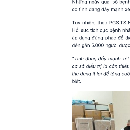
Những ngày qua, số bệnh
do tỉnh đang đẩy mạnh xé
Tuy nhiên, theo PGS.TS 
Hồi sức tích cực bệnh nhâ
áp dụng đúng phác đồ điề
đến gần 5.000 người được
"
Tỉnh đang đẩy mạnh xét 
cơ sở điều trị là cần thi
thu dung ít lại để tăng cư
biết.