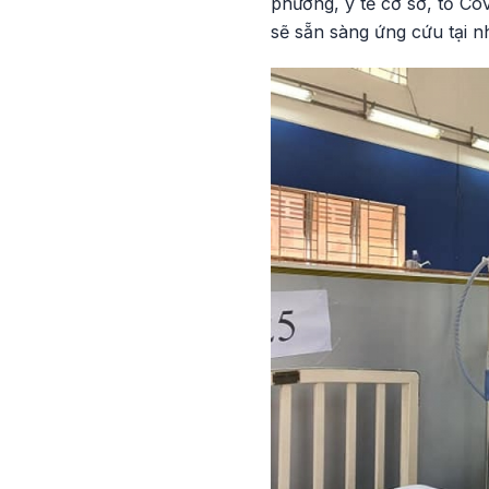
phương, y tế cơ sở, tổ Co
sẽ sẵn sàng ứng cứu tại nh