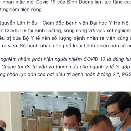
 nhân mắc mới Covid-19 của Bình Dương liên tục tăng ca
t nghiệm diện rộng.
Nguyễn Lân Hiếu - Giám đốc Bệnh viện Đại học Y Hà Nội
n COVID-19 tại Bình Dương, song song với việc xét nghiệm
u trị của Bộ Y tế nên số lượng bệnh nhân ra viện cũng đ
 ra viện. Số bệnh nhân công bố khỏi bệnh nhiều hơn số n
nghiệm nhằm phát hiện người nhiễm COVID-19 là đúng hư
ết. Chúng tôi đã tư vấn và tham mưu cho ngành y tế là gộ
ờng nhân lực dồn cho nơi điều trị bệnh nhân ở tầng 2.
", PG