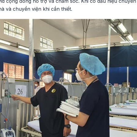
vid cộng đồng hỗ trợ và chăm sóc. Khi có dấu hiệu chuyển
à và chuyển viện khi cần thiết.