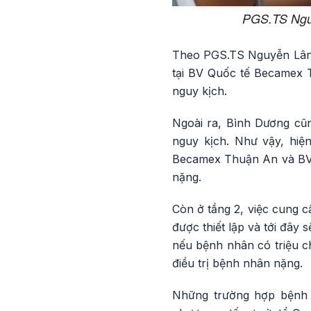
PGS.TS Nguy
Theo PGS.TS Nguyễn Lân H
tại BV Quốc tế Becamex T
nguy kịch.
Ngoài ra, Bình Dương cũn
nguy kịch. Như vậy, hiệ
Becamex Thuận An và BV 
nặng.
Còn ở tầng 2, việc cung 
được thiết lập và tới đây 
nếu bệnh nhân có triệu ch
điều trị bệnh nhân nặng.
Những trường hợp bệnh n