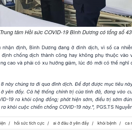
Trung tâm Hồi sức COVID-19 Bình Dương có tổng số 43
nhận định, Bình Dương đang ở đỉnh dịch, vì số ca nhiễm
t định chống dịch thành công hay không phụ thuộc vào 
g cao và phải có xu hướng giảm, lúc đó mới có thể nghĩ đ
g 8 này chúng ta đi qua đỉnh dịch. Để đạt được mục tiêu nà
ở yên đấy. Cả hệ thống chính trị của tỉnh đã, đang vào c
ID-19 ra khỏi cộng đồng; phát hiện sớm, điều trị sớm đún
 ra khỏi cuộc chiến chống COVID-19 này.",
PGS.TS Nguyễn 
viện
hồi sức tích cực
ai ở đâu ở yên đấy
khỏi bệnh
ca 