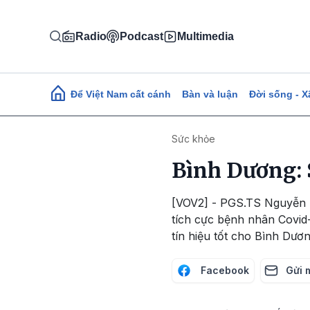
Nhảy đến nội dung
Radio
Podcast
Multimedia
Main navigation
Để Việt Nam cất cánh
Bàn và luận
Đời sống - X
Sức khỏe
Bình Dương: 
[VOV2] - PGS.TS Nguyễn L
tích cực bệnh nhân Covid-
tín hiệu tốt cho Bình Dươn
Facebook
Gửi 