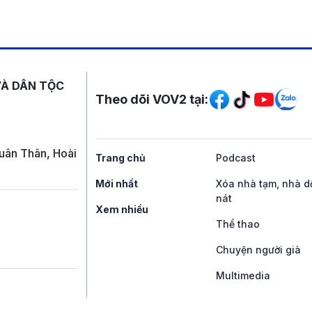
Mạng xã hội
VÀ DÂN TỘC
Theo dõi VOV2 tại:
uân Thân, Hoài
Trang chủ
Podcast
Mới nhất
Xóa nhà tạm, nhà d
nát
Xem nhiều
Thể thao
Chuyện người già
Multimedia