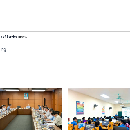
s of Service
apply.
ăng