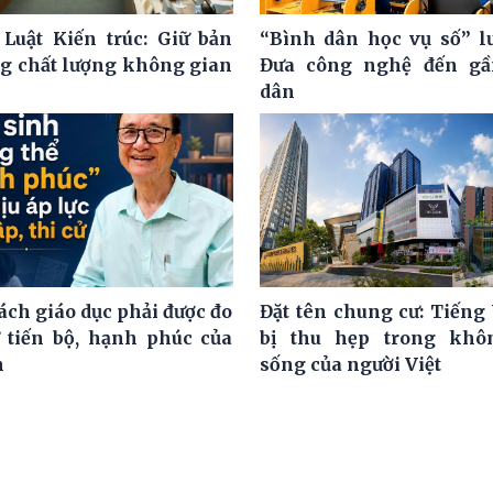
 Luật Kiến trúc: Giữ bản
“Bình dân học vụ số” l
ng chất lượng không gian
Đưa công nghệ đến gầ
dân
ách giáo dục phải được đo
Đặt tên chung cư: Tiếng 
 tiến bộ, hạnh phúc của
bị thu hẹp trong khô
h
sống của người Việt