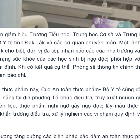
Ban giám hiệu Trường Tiểu học, Trung học Cơ sở và Trung
ở Y tế tỉnh Đắk Lắk và các cơ quan chuyên môn. Một lã
k cho biết, đơn vị đã tiếp nhận báo cáo của nhà trường v
 trạng sức khỏe của các học sinh bị ngộ độc; phối hợp vớ
 định. Khi có kết quả cụ thể, Phòng sẽ thông tin chính t
an báo chí.
 thực phẩm này, Cục An toàn thực phẩm- Bộ Y tế cũng đã
 năng tại địa phương Tổ chức điều tra, truy xuất nguồn 
n liệu, thực phẩm nghi ngờ gây ngộ độc; lấy mẫu thự
khẩn trương điều tra, xử lý nghiêm các vi phạm quy định 
phương tăng cường các biện pháp bảo đảm an toàn thực 