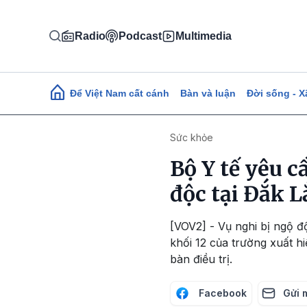
Nhảy đến nội dung
Radio
Podcast
Multimedia
Main navigation
Để Việt Nam cất cánh
Bàn và luận
Đời sống - X
Sức khỏe
Bộ Y tế yêu c
độc tại Đắk L
[VOV2] - Vụ nghi bị ngộ độ
khối 12 của trường xuất hi
bàn điều trị.
Facebook
Gửi 