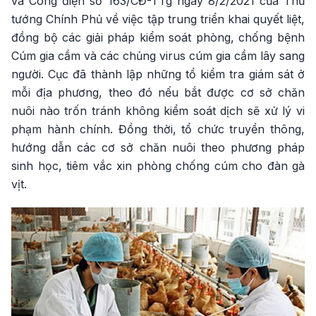
và Công điện số 163/CĐ-TTg ngày 8/2/2021 của Thủ
tướng Chính Phủ về việc tập trung triển khai quyết liệt,
đồng bộ các giải pháp kiểm soát phòng, chống bệnh
Cúm gia cầm và các chủng virus cúm gia cầm lây sang
người. Cục đã thành lập những tổ kiểm tra giám sát ở
mỗi địa phương, theo đó nếu bắt được cơ sở chăn
nuôi nào trốn tránh không kiểm soát dịch sẽ xử lý vi
phạm hành chính. Đồng thời, tổ chức truyền thông,
hướng dẫn các cơ sở chăn nuôi theo phương pháp
sinh học, tiêm vắc xin phòng chống cúm cho đàn gà
vịt.