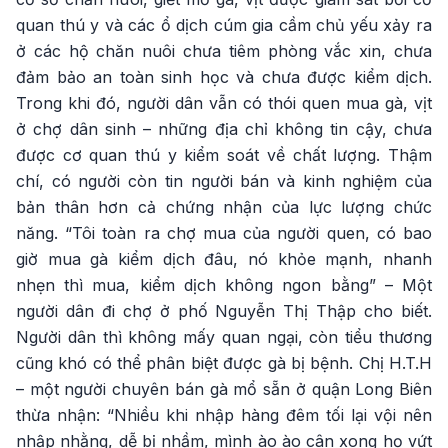
quan thú y và các ổ dịch cúm gia cầm chủ yếu xảy ra
ở các hộ chăn nuôi chưa tiêm phòng vắc xin, chưa
đảm bảo an toàn sinh học và chưa được kiểm dịch.
Trong khi đó, người dân vẫn có thói quen mua gà, vịt
ở chợ dân sinh – những địa chỉ không tin cậy, chưa
được cơ quan thú y kiểm soát về chất lượng. Thậm
chí, có người còn tin người bán và kinh nghiệm của
bản thân hơn cả chứng nhận của lực lượng chức
năng. “Tôi toàn ra chợ mua của người quen, có bao
giờ mua gà kiểm dịch đâu, nó khỏe mạnh, nhanh
nhẹn thì mua, kiểm dịch không ngon bằng” – Một
người dân đi chợ ở phố Nguyễn Thị Thập cho biết.
Người dân thì không mấy quan ngại, còn tiểu thương
cũng khó có thể phân biệt được gà bị bệnh. Chị H.T.H
– một người chuyên bán gà mổ sẵn ở quận Long Biên
thừa nhận: “Nhiều khi nhập hàng đêm tối lại vội nên
nhập nhằng, dễ bị nhầm, mình ào ào cân xong họ vứt