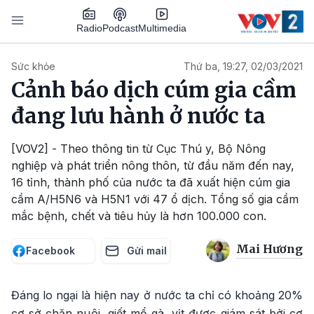
Nhảy đến nội dung
Podcast
Radio
Multimedia
Main navigation
Sức khỏe
Thứ ba, 19:27, 02/03/2021
Cảnh báo dịch cúm gia cầm
đang lưu hành ở nước ta
[VOV2] - Theo thông tin từ Cục Thú y, Bộ Nông
nghiệp và phát triển nông thôn, từ đầu năm đến nay,
16 tỉnh, thành phố của nước ta đã xuất hiện cúm gia
cầm A/H5N6 và H5N1 với 47 ổ dịch. Tổng số gia cầm
mắc bệnh, chết và tiêu hủy là hơn 100.000 con.
Mai Hương
Facebook
Gửi mail
Đáng lo ngại là hiện nay ở nước ta chỉ có khoảng 20%
cơ sở chăn nuôi, giết mổ gà, vịt được giám sát bởi cơ