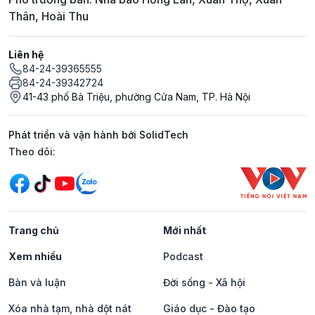
Thân, Hoài Thu
Liên hệ
84-24-39365555
84-24-39342724
41-43 phố Bà Triệu, phường Cửa Nam, TP. Hà Nội
Phát triển và vận hành bởi SolidTech
Mạng xã hội
Theo dõi:
Trang chủ
Mới nhất
Xem nhiều
Podcast
Bàn và luận
Đời sống - Xã hội
Xóa nhà tạm, nhà dột nát
Giáo dục - Đào tạo