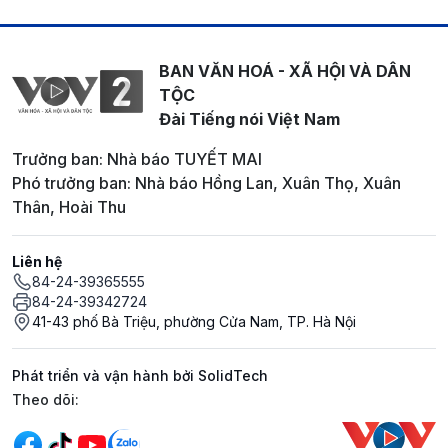
BAN VĂN HOÁ - XÃ HỘI VÀ DÂN
TỘC
Đài Tiếng nói Việt Nam
Trưởng ban: Nhà báo TUYẾT MAI
Phó trưởng ban: Nhà báo Hồng Lan, Xuân Thọ, Xuân
Thân, Hoài Thu
Liên hệ
84-24-39365555
84-24-39342724
41-43 phố Bà Triệu, phường Cửa Nam, TP. Hà Nội
Phát triển và vận hành bởi SolidTech
Mạng xã hội
Theo dõi: