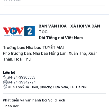
BAN VĂN HOÁ - XÃ HỘI VÀ DÂN
TỘC
Đài Tiếng nói Việt Nam
Trưởng ban: Nhà báo TUYẾT MAI
Phó trưởng ban: Nhà báo Hồng Lan, Xuân Thọ, Xuân
Thân, Hoài Thu
Liên hệ
84-24-39365555
84-24-39342724
41-43 phố Bà Triệu, phường Cửa Nam, TP. Hà Nội
Phát triển và vận hành bởi SolidTech
Mạng xã hội
Theo dõi: