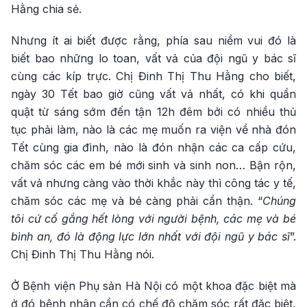
Hằng chia sẻ.
Nhưng ít ai biết được rằng, phía sau niềm vui đó là
biết bao những lo toan, vất vả của đội ngũ y bác sĩ
cùng các kíp trực. Chị Đinh Thị Thu Hằng cho biết,
ngày 30 Tết bao giờ cũng vất vả nhất, có khi quần
quật từ sáng sớm đến tận 12h đêm bởi có nhiều thủ
tục phải làm, nào là các mẹ muốn ra viện về nhà đón
Tết cùng gia đình, nào là đón nhận các ca cấp cứu,
chăm sóc các em bé mới sinh và sinh non… Bận rộn,
vất vả nhưng càng vào thời khắc này thì công tác y tế,
chăm sóc các mẹ và bé càng phải cẩn thận. “
Chúng
tôi cứ cố gắng hết lòng với người bệnh, các mẹ và bé
bình an, đó là động lực lớn nhất với đội ngũ y bác sĩ
”.
Chị Đinh Thị Thu Hằng nói.
Ở Bệnh viện Phụ sản Hà Nội có một khoa đặc biệt mà
ở đó bệnh nhân cần có chế độ chăm sóc rất đặc biệt,