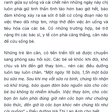
ranh giữa sự sống và cái chết nên những ngày này chị
luôn phải giữ tinh thần tỉnh tảo hơn bao giờ hết, bảo
đảm không xảy ra sai sót ở bất cứ công đoạn nào từ
việc theo dõi nhịp tim, nhịp thở đến việc ăn uống và
tiêu hóa của các bé. Có những trường hợp, bé trở
nặng thì các bác sĩ, y tế còn phải căng thẳng, cân não
để cứu sống bé.
Những trẻ lên cân, có tiến triển tốt sẽ được chuyển
sang phòng sau hồi sức. Các bé sẽ khóc khi đói, khó
chịu và khi đến giờ thay bỉm… nên các điều dưỡng
luôn tay luôn chân. “
Một ngày 16 bữa, 1,5h một bữa
bú sữa mẹ. Sau khi mẹ vắt sữa ra bình, chúng tôi nhận
và khử trùng, bảo quan đảm bảo nguồn sữa cho các
bé bú không bị nhiễm khuẩn. Việc thay bỉm, cho các
bạn ăn luôn phải đúng giờ nên các bạn như chuông
báo thức, đến giờ là các bạn khóc nên chúng tôi như
cái guồng
” – Điều dưỡng Hà Thị Lan Anh cho biết.