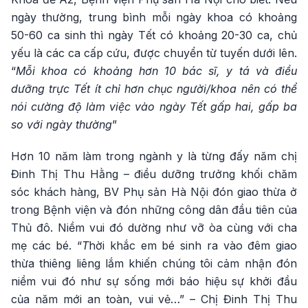
ngày thường, trung bình mỗi ngày khoa có khoảng
50-60 ca sinh thì ngày Tết có khoảng 20-30 ca, chủ
yếu là các ca cấp cứu, được chuyển từ tuyến dưới lên.
“
Mỗi khoa có khoảng hơn 10 bác sĩ, y tá và điều
dưỡng trực Tết ít chỉ hơn chục người/khoa nên có thể
nói cường độ làm việc vào ngày Tết gấp hai, gấp ba
so với ngày thường
”
Hơn 10 năm làm trong ngành y là từng đấy năm chị
Đinh Thị Thu Hằng – điều dưỡng trưởng khối chăm
sóc khách hàng, BV Phụ sản Hà Nội đón giao thừa ở
trong Bệnh viện và đón những công dân đầu tiên của
Thủ đô. Niềm vui đó dường như vỡ òa cùng với cha
mẹ các bé. “
T
hời khắc em bé sinh ra vào đêm giao
thừa thiêng liêng lắm khiến chúng tôi cảm nhận đón
niềm vui đó như sự sống mới báo hiệu sự khởi đầu
của năm mới an toàn, vui vẻ…” – Chị Đinh Thị Thu