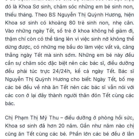
đó là Khoa Sơ sinh, chăm sóc những em bé sinh non,
thiếu tháng. Theo BS Nguyễn Thị Quỳnh Hương, hiện
Khoa sơ sinh có khoảng 80 trẻ sinh non, nhẹ cân.
Vào những ngày Tết, số trẻ ở khoa không hề giảm đi,
thậm chí còn có thể tăng lên vì việc sinh nở không thể
dừng được, có những mẹ bầu do làm việc vất vả, căng
thẳng ngày Tết mà sinh sớm. Những em bé này đều
cần sự chăm sóc đặc biệt nên các bác sĩ, điều dưỡng
đều phải túc trực 24/24h, kể cả ngày Tết. Bác sĩ
Nguyễn Thị Quỳnh Hương cho biết: Ngày Tết, bố mẹ
các bé đều về nhà ăn Tết nên các bác sĩ vẫn nói với
các con ở lại đây thành người thân đón Tết cùng các
bác.
Chị Phạm Thị Mỹ Thu – điều dưỡng ở phòng hồi sức,
Khoa sơ sinh đã hơn 20 năm. Gần như năm nào chị
cũng ăn Tết cùng các bé. Phần lớn các bé đều ở lằn