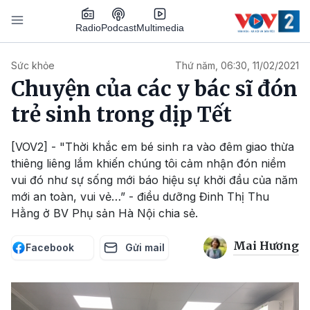
Nhảy đến nội dung
Podcast
Radio
Multimedia
Main navigation
Sức khỏe
Thứ năm, 06:30, 11/02/2021
Chuyện của các y bác sĩ đón
trẻ sinh trong dịp Tết
[VOV2] - "Thời khắc em bé sinh ra vào đêm giao thừa
thiêng liêng lắm khiến chúng tôi cảm nhận đón niềm
vui đó như sự sống mới báo hiệu sự khởi đầu của năm
mới an toàn, vui vẻ…” - điều dưỡng Đinh Thị Thu
Hằng ở BV Phụ sản Hà Nội chia sẻ.
Mai Hương
Facebook
Gửi mail