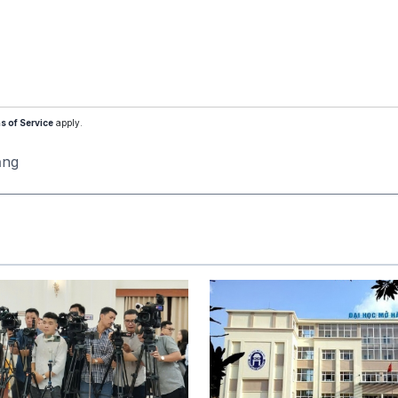
s of Service
apply.
ăng