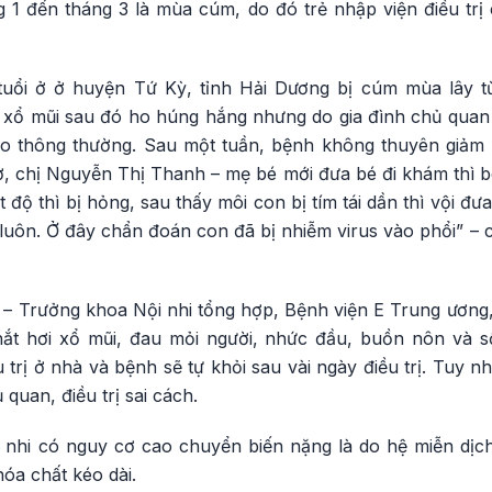
g 1 đến tháng 3 là mùa cúm, do đó trẻ nhập viện điều tr
uổi ở ở huyện Tứ Kỳ, tỉnh Hải Dương bị cúm mùa lây từ 
, xổ mũi sau đó ho húng hắng nhưng do gia đình chủ qua
ho thông thường. Sau một tuần, bệnh không thuyên giảm 
ở, chị Nguyễn Thị Thanh – mẹ bé mới đưa bé đi khám thì b
 độ thì bị hỏng, sau thấy môi con bị tím tái dần thì vội đư
 luôn. Ở đây chẩn đoán con đã bị nhiễm virus vào phổi” –
– Trưởng khoa Nội nhi tổng hợp, Bệnh viện E Trung ương
ắt hơi xổ mũi, đau mỏi người, nhức đầu, buồn nôn và số
 trị ở nhà và bệnh sẽ tự khỏi sau vài ngày điều trị. Tuy 
quan, điều trị sai cách.
nhi có nguy cơ cao chuyển biến nặng là do hệ miễn dịc
hóa chất kéo dài.