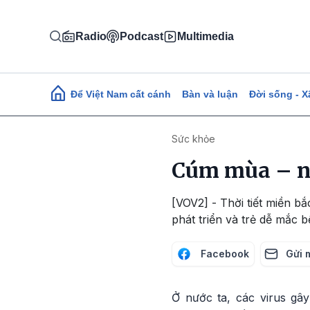
Nhảy đến nội dung
Radio
Podcast
Multimedia
Main navigation
Để Việt Nam cất cánh
Bàn và luận
Đời sống - X
Sức khỏe
Cúm mùa – ng
[VOV2] - Thời tiết miền bắ
phát triển và trẻ dễ mắc
Facebook
Gửi 
Ở nước ta, các virus g