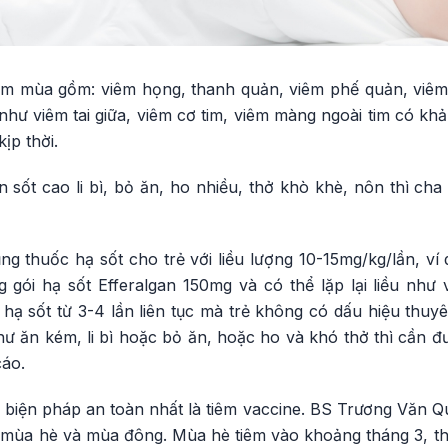
m mùa gồm: viêm họng, thanh quản, viêm phế quản, viêm
hư viêm tai giữa, viêm cơ tim, viêm màng ngoài tim có kh
kịp thời.
iện sốt cao li bì, bỏ ăn, ho nhiều, thở khò khè, nôn thì c
g thuốc hạ sốt cho trẻ với liều lượng 10-15mg/kg/lần, ví 
g gói hạ sốt Efferalgan 150mg và có thể lặp lại liều như
hạ sốt từ 3-4 lần liên tục mà trẻ không có dấu hiệu thuy
ư ăn kém, li bì hoặc bỏ ăn, hoặc ho và khó thở thì cần đ
áo.
iện pháp an toàn nhất là tiêm vaccine. BS Trương Văn Qu
 mùa hè và mùa đông. Mùa hè tiêm vào khoảng tháng 3, t