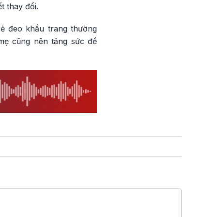
t thay đổi.
rẻ đeo khẩu trang thường
 mẹ cũng nên tăng sức đề