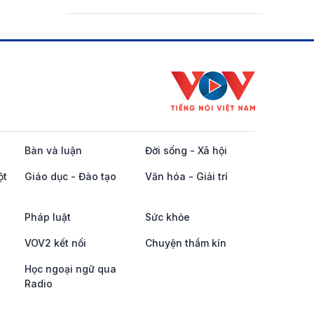
Bàn và luận
Đời sống - Xã hội
ột
Giáo dục - Đào tạo
Văn hóa - Giải trí
Pháp luật
Sức khỏe
VOV2 kết nối
Chuyện thầm kín
Học ngoại ngữ qua
Radio