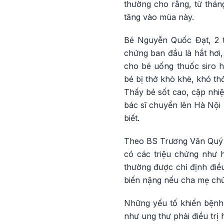
thường cho rằng, từ thán
tăng vào mùa này.
Bé Nguyễn Quốc Đạt, 2 t
chứng ban đầu là hắt hơi
cho bé uống thuốc siro 
bé bị thở khò khè, khó th
Thấy bé sốt cao, cặp nhiệt
bác sĩ chuyển lên Hà Nội
biết.
Theo BS Trương Văn Quý 
có các triệu chứng như h
thường được chỉ định điều
biến nặng nếu cha mẹ chủ 
Những yếu tố khiến bệnh 
như ung thư phải điều trị 