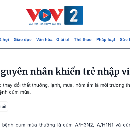
ã hội
Giáo dục
Văn hóa - Giải trí
Thể thao
Pháp luật
Sức 
uyên nhân khiến trẻ nhập vi
c thay đổi thất thường, lạnh, mưa, nồm ẩm là môi trường thu
 bệnh cúm mùa.
mail
ây bệnh cúm mùa thường là cúm A/H3N2, A/H1N1 và cúm