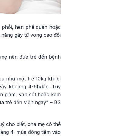
 phổi, hen phế quản hoặc
ả năng gây tử vong cao đối
ha mẹ nên đưa trẻ đến bệnh
dụ như một trẻ 10kg khi bị
 vậy khoảng 4-6h/lần. Tuy
ên giảm, vẫn sốt hoặc kèm
ưa trẻ đến viện ngay” – BS
ý cho biết, cha mẹ có thể
háng 4, mùa đông tiêm vào