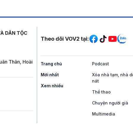
Mạng xã hội
VÀ DÂN TỘC
Theo dõi VOV2 tại:
uân Thân, Hoài
Trang chủ
Podcast
Mới nhất
Xóa nhà tạm, nhà d
nát
Xem nhiều
Thể thao
Chuyện người già
Multimedia