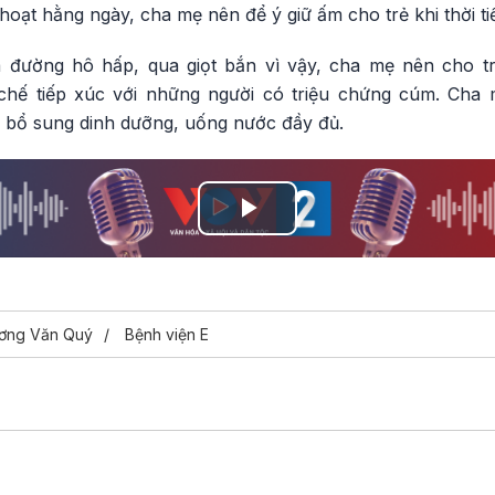
hoạt hằng ngày, cha mẹ nên để ý giữ ấm cho trẻ khi thời tiế
 đường hô hấp, qua giọt bắn vì vậy, cha mẹ nên cho t
 chế tiếp xúc với những người có triệu chứng cúm. Cha
 bổ sung dinh dưỡng, uống nước đầy đủ.
Play
Video
ơng Văn Quý
Bệnh viện E