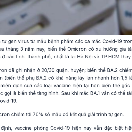
ình tự gen virus từ mẫu bệnh phẩm các ca mắc Covid-19 tr
ủa tháng 3 năm nay, biến thể Omicron có xu hướng gia t
 ở các tỉnh, thành phố, nhất là tại Hà Nội và TP.HCM thay 
cron đã ghi nhận ở 20/30 quận, huyện; biến thể BA.2 chiế
n (biến thể phụ BA.2 có khả năng lây lan nhanh hơn 1,5 l
miễn dịch của các loại vaccine hiện tại hơn biến thể gố
 gọi là biến thể tàng hình. Sau khi mắc BA.1 vẫn có thể tá
ovid-19.
ron chiếm tới 76% số mẫu có kết quả giải trình tự gen.
định, vaccine phòng Covid-19 hiện nay vẫn đặc biệt hi