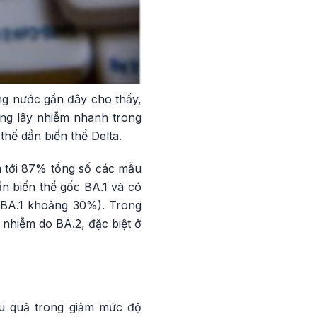
ong nước gần đây cho thấy,
ăng lây nhiễm nhanh trong
thế dần biến thể Delta.
m tới 87% tổng số các mẫu
ần biến thể gốc BA.1 và có
c BA.1 khoảng 30%). Trong
i nhiễm do BA.2, đặc biệt ở
ệu quả trong giảm mức độ