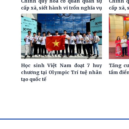
Chính quy hóa cơ quan quân sự
Chính q
cấp xã, siết hành vi trốn nghĩa vụ
cấp xã, 
Học sinh Việt Nam đoạt 7 huy
Tăng cư
chương tại Olympic Trí tuệ nhân
tầm điể
tạo quốc tế