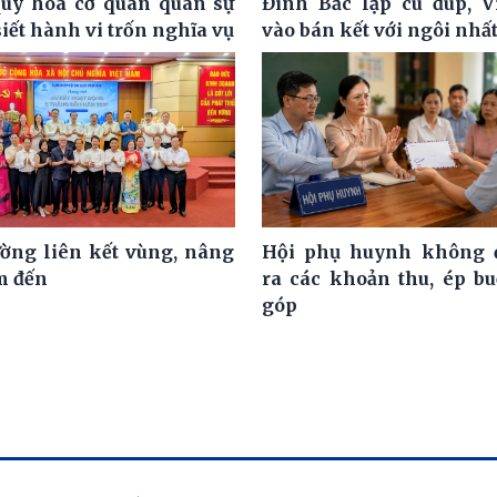
uy hóa cơ quan quân sự
Đình Bắc lập cú đúp, 
siết hành vi trốn nghĩa vụ
vào bán kết với ngôi nhấ
ờng liên kết vùng, nâng
Hội phụ huynh không đ
m đến
ra các khoản thu, ép b
góp