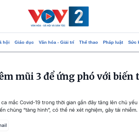
ã hội
Giáo dục
Văn hóa - Giải trí
Thể thao
Pháp luật
Sức 
êm mũi 3 để ứng phó với biến 
 ca mắc Covid-19 trong thời gian gần đây tăng lên chủ yế
ến chủng “tàng hình”, có thể né xét nghiệm, gây tái nhiễm.
mail