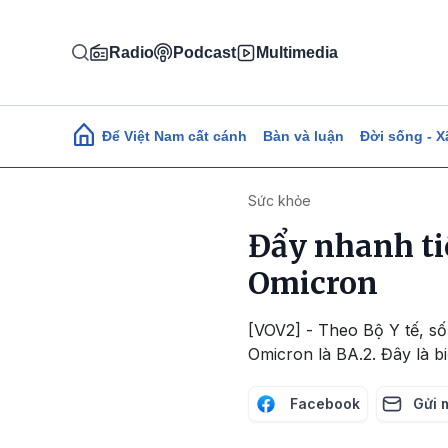
Nhảy đến nội dung
Radio
Podcast
Multimedia
Main navigation
Để Việt Nam cất cánh
Bàn và luận
Đời sống - X
Sức khỏe
Đẩy nhanh ti
Omicron
[VOV2] - Theo Bộ Y tế, số
Omicron là BA.2. Đây là bi
Facebook
Gửi 