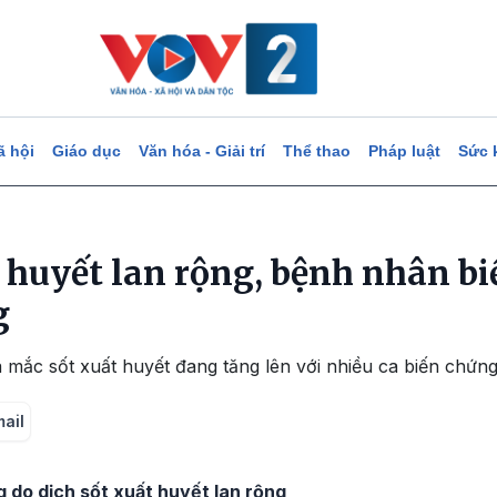
ã hội
Giáo dục
Văn hóa - Giải trí
Thể thao
Pháp luật
Sức 
t huyết lan rộng, bệnh nhân b
g
a mắc sốt xuất huyết đang tăng lên với nhiều ca biến chứn
mail
 do dịch sốt xuất huyết lan rộng