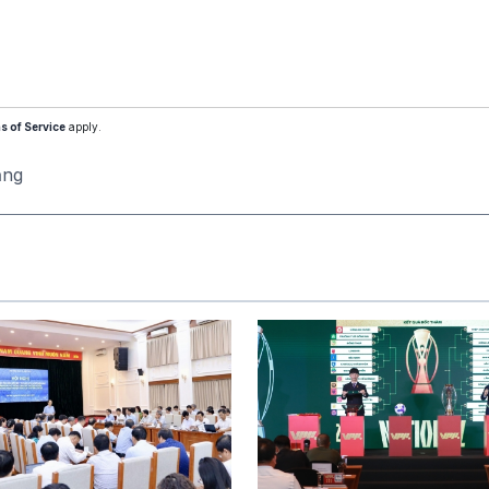
s of Service
apply.
ăng