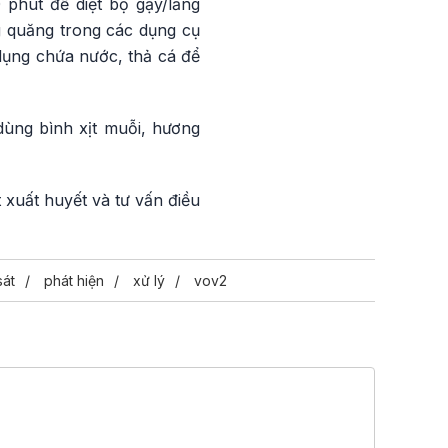
 phút để diệt bọ gậy/lăng
g quăng trong các dụng cụ
dụng chứa nước, thả cá để
ùng bình xịt muỗi, hương
 xuất huyết và tư vấn điều
sát
phát hiện
xử lý
vov2