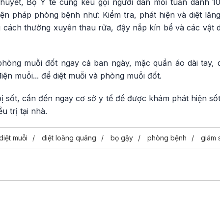
uyết, Bộ Y tế cũng kêu gọi người dân mỗi tuần dành 10
iện pháp phòng bệnh như: Kiểm tra, phát hiện và diệt lăn
 cách thường xuyên thau rửa, đậy nắp kín bể và các vật 
hòng muỗi đốt ngay cả ban ngày, mặc quần áo dài tay, d
iện muỗi... để diệt muỗi và phòng muỗi đốt.
 bị sốt, cần đến ngay cơ sở y tế để được khám phát hiện sốt
u trị tại nhà.
diệt muỗi
diệt loăng quăng
bọ gậy
phòng bệnh
giám 