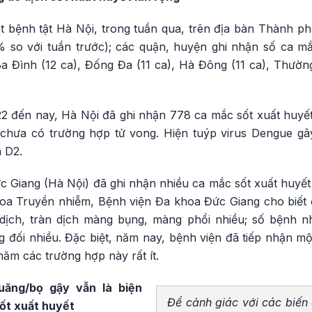
 bệnh tật Hà Nội, trong tuần qua, trên địa bàn Thành p
1% so với tuần trước); các quận, huyện ghi nhận số ca m
a Đình (12 ca), Đống Đa (11 ca), Hà Đông (11 ca), Thường
 đến nay, Hà Nội đã ghi nhận 778 ca mắc sốt xuất huyết 
chưa có trường hợp tử vong. Hiện tuýp virus Dengue gây
à D2.
c Giang (Hà Nội) đã ghi nhận nhiều ca mắc sốt xuất huyết
oa Truyền nhiễm, Bệnh viện Đa khoa Đức Giang cho biết 
dịch, tràn dịch màng bụng, màng phổi nhiều; số bệnh nh
g đối nhiều. Đặc biệt, năm nay, bệnh viện đã tiếp nhận m
năm các trường hợp này rất ít.
quăng/bọ gậy vẫn là biện
Để cảnh giác với các biến
ốt xuất huyết