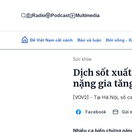
Nhảy đến nội dung
Radio
Podcast
Multimedia
Main navigation
Để Việt Nam cất cánh
Bàn và luận
Đời sống - X
Sức khỏe
Dịch sốt xuấ
nặng gia tăn
[VOV2] - Tại Hà Nội, số c
Facebook
Gửi 
Nhiều ca biến chứng nặng