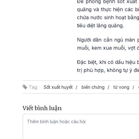
Để phòng bệnh sốt xuất h
quăng và thực hiện các b
chứa nước sinh hoạt bằng
tiêu diệt lăng quăng.
Người dân cần ngủ màn p
muỗi, kem xua muỗi, vợt đ
Đặc biệt, khi có dấu hiệu
trị phù hợp, không tự ý điề
Tag:
Sốt xuất huyết
biến chứng
tử vong
Viết bình luận