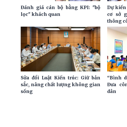
Đánh giá cán bộ bằng KPI: "bộ
Dự kiến
lọc" khách quan
cơ sở 
thông c
Sửa đổi Luật Kiến trúc: Giữ bản
“Bình d
sắc, nâng chất lượng không gian
Đưa cô
sống
dân