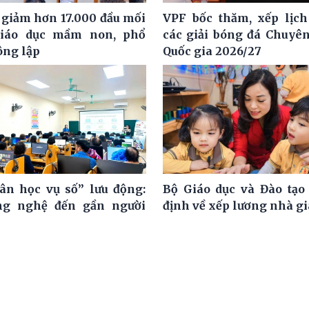
 giảm hơn 17.000 đầu mối
VPF bốc thăm, xếp lịch
giáo dục mầm non, phổ
các giải bóng đá Chuyê
ông lập
Quốc gia 2026/27
ân học vụ số” lưu động:
Bộ Giáo dục và Đào tạo
ng nghệ đến gần người
định về xếp lương nhà g