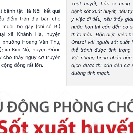
xuất huyết, bác sĩ cũng
 bệnh tật Hà Nội, kết quả
bệnh sốt xuất huyết, nếu tự
iều điểm trên địa bàn cho
ý việc đi tiểu, nếu thấy gi
ố muỗi, bọ gậy (chỉ số BI)
nước hơn thì cần đến cơ s
tại xã Khánh Hà, huyện
thức máu. Đặc biệt, việc 
ại phường Hoàng Văn Thụ,
Oresol với người sốt xuất 
); xã Kim Nỗ, huyện Đông
thể tránh được tình trạn
y cho thấy nguy cơ truyền
Với những bệnh nhân nôn 
 cộng đồng rất lớn.
dịch được thì cần đến cơ 
đường tĩnh mạch.