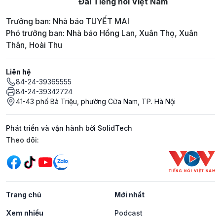
Đài Tiếng nói Việt Nam
Trưởng ban: Nhà báo TUYẾT MAI
Phó trưởng ban: Nhà báo Hồng Lan, Xuân Thọ, Xuân
Thân, Hoài Thu
Liên hệ
84-24-39365555
84-24-39342724
41-43 phố Bà Triệu, phường Cửa Nam, TP. Hà Nội
Phát triển và vận hành bởi SolidTech
Mạng xã hội
Theo dõi:
Trang chủ
Mới nhất
Xem nhiều
Podcast