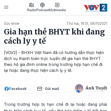
Nhảy đến nội dung
Podcast
Radio
Multimedia
Main navigation
Sức khỏe
Thứ hai, 16:13, 08/11/2021
Gia hạn thẻ BHYT khi đang
cách ly y tế
[VOV2] - BHXH Việt Nam đã có hướng dẫn thực hiện
dịch vụ thanh toán trực tuyến để gia hạn thẻ BHYT
theo hộ gia đình online trong trường hợp hạn chế đi
lại hoặc đang thực hiện cách ly y tế.
Ánh Tuyết
Facebook
Gửi mail
Trong trường hợp bị hạn chế đi lại hoặc đang phải
thực hiện cách ly y tế, nếu thẻ bảo hiểm y tế hết hạn