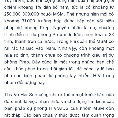
Tuy nhiên, ước tính cộng đồng nam quan hệ đồng giới
chiếm khoảng 1% dân số nam, tức là có khoảng từ
250.000-300.000 người MSM. Thế nhưng hiện mới có
khoảng 31.000 trường hợp được tiếp cận với biện
pháp dự phòng Prep. Nguyên nhân là do, chương
trình điều trị dự phòng Prep mới được triển khai ở 33
tỉnh, thành trên cả nước. Trong khi quần thể MSM có
rải rác từ Bắc vào Nam. Như vậy, còn khoảng một
nửa số tỉnh, thành chưa có chương trình điều trị dự
phòng Prep. Đây cũng là một trong những hạn chế
cần khác phục trong thời gian tới, để nâng tỷ lệ bao
phủ các biện pháp dự phòng lây nhiễm HIV trong
nhóm đối tượng này.
Ths Võ Hải Sơn cũng chỉ ra thêm một khó khăn nữa
đó chính là việc nhận thức và chủ động tìm kiếm các
biện pháp dự phòng HIV/AIDS của nhóm MSM còn
rất thấp. Các bạn chưa ý thức được tầm quan trọng