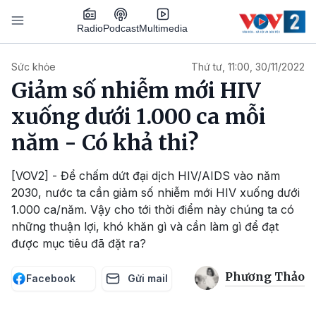
Nhảy đến nội dung
Podcast
Radio
Multimedia
Main navigation
Sức khỏe
Thứ tư, 11:00, 30/11/2022
Giảm số nhiễm mới HIV
xuống dưới 1.000 ca mỗi
năm - Có khả thi?
[VOV2] - Để chấm dứt đại dịch HIV/AIDS vào năm
2030, nước ta cần giảm số nhiễm mới HIV xuống dưới
1.000 ca/năm. Vậy cho tới thời điểm này chúng ta có
những thuận lợi, khó khăn gì và cần làm gì để đạt
được mục tiêu đã đặt ra?
Phương Thảo
Facebook
Gửi mail