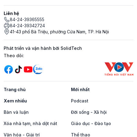
Liên hệ
84-24-39365555
84-24-39342724
41-43 phố Bà Triệu, phường Cửa Nam, TP. Hà Nội
Phát triển và vận hành bởi SolidTech
Mạng xã hội
Theo dõi:
Trang chủ
Mới nhất
Xem nhiều
Podcast
Bàn và luận
Đời sống - Xã hội
Xóa nhà tạm, nhà dột nát
Giáo dục - Đào tạo
Văn hóa - Giải trí
Thể thao