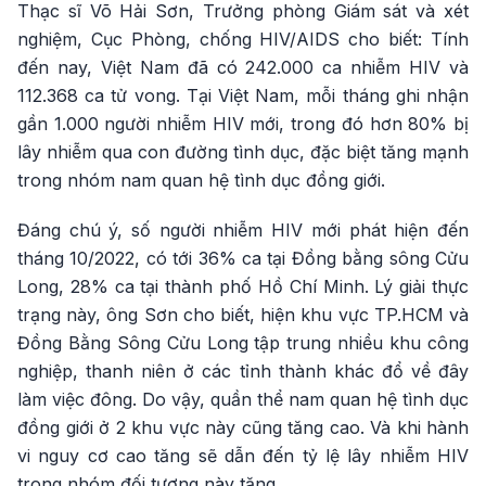
Thạc sĩ Võ Hải Sơn, Trưởng phòng Giám sát và xét
nghiệm, Cục Phòng, chống HIV/AIDS cho biết: Tính
đến nay, Việt Nam đã có 242.000 ca nhiễm HIV và
112.368 ca tử vong. Tại Việt Nam, mỗi tháng ghi nhận
gần 1.000 người nhiễm HIV mới, trong đó hơn 80% bị
lây nhiễm qua con đường tình dục, đặc biệt tăng mạnh
trong nhóm nam quan hệ tình dục đồng giới.
Đáng chú ý, số người nhiễm HIV mới phát hiện đến
tháng 10/2022, có tới 36% ca tại Đồng bằng sông Cửu
Long, 28% ca tại thành phố Hồ Chí Minh. Lý giải thực
trạng này, ông Sơn cho biết, hiện khu vực TP.HCM và
Đồng Bằng Sông Cửu Long tập trung nhiều khu công
nghiệp, thanh niên ở các tỉnh thành khác đổ về đây
làm việc đông. Do vậy, quần thể nam quan hệ tình dục
đồng giới ở 2 khu vực này cũng tăng cao. Và khi hành
vi nguy cơ cao tăng sẽ dẫn đến tỷ lệ lây nhiễm HIV
trong nhóm đối tượng này tăng.