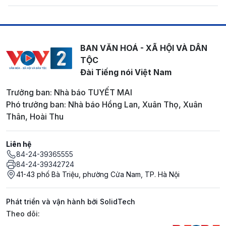
BAN VĂN HOÁ - XÃ HỘI VÀ DÂN
TỘC
Đài Tiếng nói Việt Nam
Trưởng ban: Nhà báo TUYẾT MAI
Phó trưởng ban: Nhà báo Hồng Lan, Xuân Thọ, Xuân
Thân, Hoài Thu
Liên hệ
84-24-39365555
84-24-39342724
41-43 phố Bà Triệu, phường Cửa Nam, TP. Hà Nội
Phát triển và vận hành bởi SolidTech
Mạng xã hội
Theo dõi: