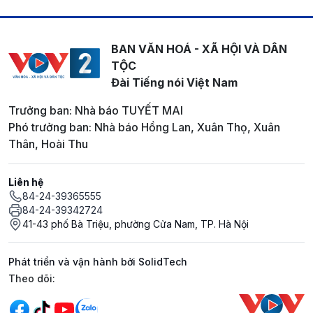
BAN VĂN HOÁ - XÃ HỘI VÀ DÂN
TỘC
Đài Tiếng nói Việt Nam
Trưởng ban: Nhà báo TUYẾT MAI
Phó trưởng ban: Nhà báo Hồng Lan, Xuân Thọ, Xuân
Thân, Hoài Thu
Liên hệ
84-24-39365555
84-24-39342724
41-43 phố Bà Triệu, phường Cửa Nam, TP. Hà Nội
Phát triển và vận hành bởi SolidTech
Mạng xã hội
Theo dõi: