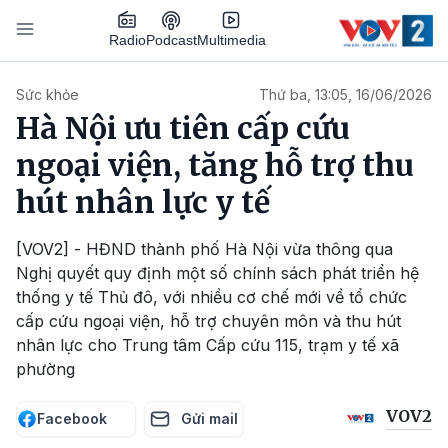
Nhảy đến nội dung
Podcast
Radio
Multimedia
Main navigation
Sức khỏe
Thứ ba, 13:05, 16/06/2026
Hà Nội ưu tiên cấp cứu
ngoại viện, tăng hỗ trợ thu
hút nhân lực y tế
[VOV2] - HĐND thành phố Hà Nội vừa thông qua
Nghị quyết quy định một số chính sách phát triển hệ
thống y tế Thủ đô, với nhiều cơ chế mới về tổ chức
cấp cứu ngoại viện, hỗ trợ chuyên môn và thu hút
nhân lực cho Trung tâm Cấp cứu 115, trạm y tế xã
phường
VOV2
Facebook
Gửi mail