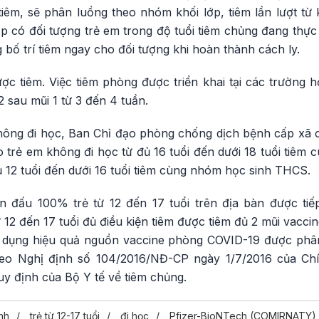
iêm, sẽ phân luồng theo nhóm khối lớp, tiêm lần lượt từ 
ợp có đối tượng trẻ em trong độ tuổi tiêm chủng đang thực
g bố trí tiêm ngay cho đối tượng khi hoàn thành cách ly.
ợc tiêm. Việc tiêm phòng được triển khai tại các trường họ
2 sau mũi 1 từ 3 đến 4 tuần.
hông đi học, Ban Chỉ đạo phòng chống dịch bệnh cấp xã c
 trẻ em không đi học từ đủ 16 tuổi đến dưới 18 tuổi tiêm
 12 tuổi đến dưới 16 tuổi tiêm cùng nhóm học sinh THCS.
 đấu 100% trẻ từ 12 đến 17 tuổi trên địa bàn được tiế
 12 đến 17 tuổi đủ điều kiện tiêm được tiêm đủ 2 mũi vac
ử dụng hiệu quả nguồn vaccine phòng COVID-19 được phâ
heo Nghị định số 104/2016/NĐ-CP ngày 1/7/2016 của Ch
y định của Bộ Y tế về tiêm chủng.
nh
trẻ từ 12-17 tuổi
đi học
Pfizer-BioNTech (COMIRNATY)