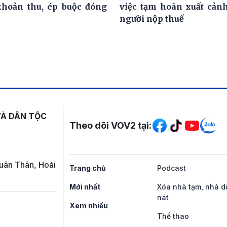
khoản thu, ép buộc đóng
việc tạm hoãn xuất cảnh
người nộp thuế
Mạng xã hội
VÀ DÂN TỘC
Theo dõi VOV2 tại:
uân Thân, Hoài
Trang chủ
Podcast
Mới nhất
Xóa nhà tạm, nhà d
nát
Xem nhiều
Thể thao