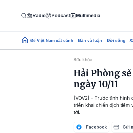
Nhảy đến nội dung
Radio
Podcast
Multimedia
Main navigation
Để Việt Nam cất cánh
Bàn và luận
Đời sống - X
Sức khỏe
Hải Phòng sẽ
ngày 10/11
[VOV2] - Trước tình hình
triển khai chiến dịch tiêm
tới.
Facebook
Gửi 