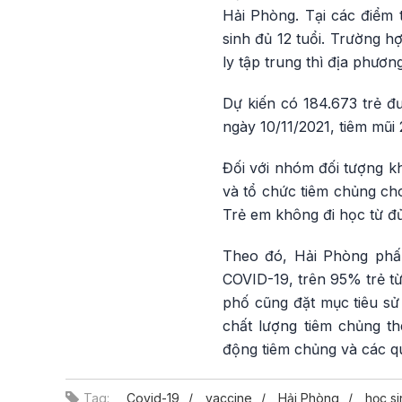
Hải Phòng. Tại các điểm t
sinh đủ 12 tuổi. Trường h
ly tập trung thì địa phươn
Dự kiến có 184.673 trẻ đư
ngày 10/11/2021, tiêm mũi 
Đối với nhóm đối tượng k
và tổ chức tiêm chủng cho
Trẻ em không đi học từ đủ
Theo đó, Hải Phòng phấn
COVID-19, trên 95% trẻ từ
phố cũng đặt mục tiêu s
chất lượng tiêm chủng t
động tiêm chủng và các qu
Tag:
Covid-19
vaccine
Hải Phòng
học si