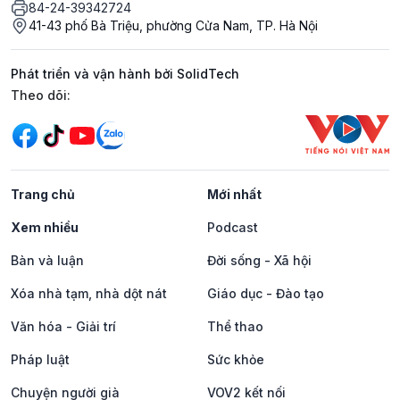
84-24-39342724
41-43 phố Bà Triệu, phường Cửa Nam, TP. Hà Nội
Phát triển và vận hành bởi SolidTech
Mạng xã hội
Theo dõi:
Trang chủ
Mới nhất
Xem nhiều
Podcast
Bàn và luận
Đời sống - Xã hội
Xóa nhà tạm, nhà dột nát
Giáo dục - Đào tạo
Văn hóa - Giải trí
Thể thao
Pháp luật
Sức khỏe
Chuyện người già
VOV2 kết nối