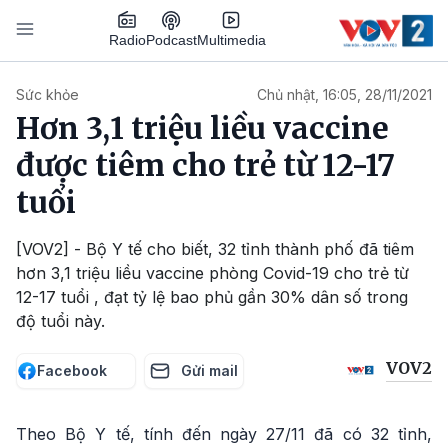
Nhảy đến nội dung
Podcast
Radio
Multimedia
Main navigation
Sức khỏe
Chủ nhật, 16:05, 28/11/2021
Hơn 3,1 triệu liều vaccine
được tiêm cho trẻ từ 12-17
tuổi
[VOV2] - Bộ Y tế cho biết, 32 tỉnh thành phố đã tiêm
hơn 3,1 triệu liều vaccine phòng Covid-19 cho trẻ từ
12-17 tuổi , đạt tỷ lệ bao phủ gần 30% dân số trong
độ tuổi này.
VOV2
Facebook
Gửi mail
Theo Bộ Y tế, tính đến ngày 27/11 đã có 32 tỉnh,